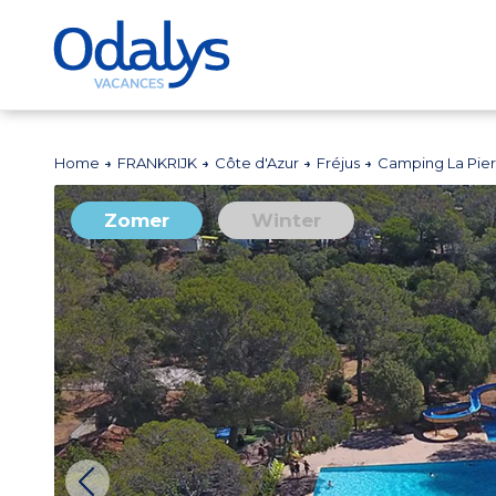
Home
FRANKRIJK
Côte d'Azur
Fréjus
Camping La Pier
Zomer
Winter