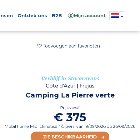
nsen
Ontdek ons
B2B
Mijn account
Toevoegen aan favorieten
Verblijf in Stacaravans
Côte d'Azur
|
Fréjus
Camping La Pierre verte
Prijs vanaf
€ 375
Mobil home Midi climatisé 4/5 pers.
van
19/09/2026
op 26/09/2026
ZIE BESCHIKBAARHEID