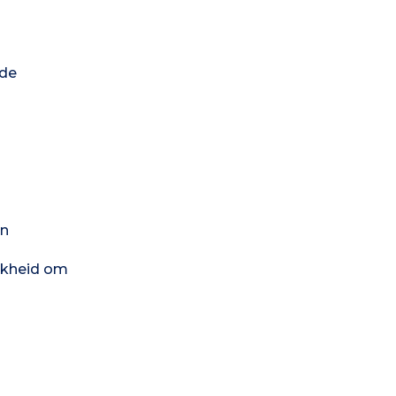
 de
an
ijkheid om