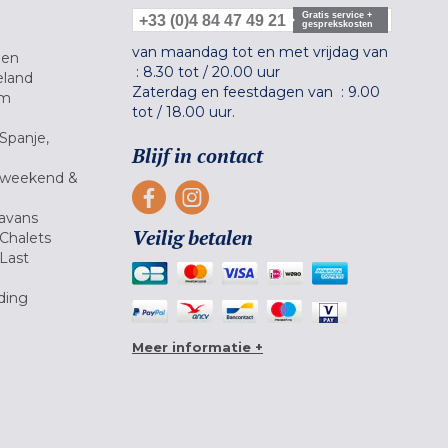
Gratis service +
+33 (0)4 84 47 49 21
gesprekskosten
van maandag tot en met vrijdag van
gen
:
8.30 tot
/
20.00 uur
eland
Zaterdag en feestdagen van :
9.00
um
tot
/
18.00 uur.
Spanje,
Blijf in contact
 weekend &
avans
Veilig betalen
Chalets
Last
ding
Meer informatie +