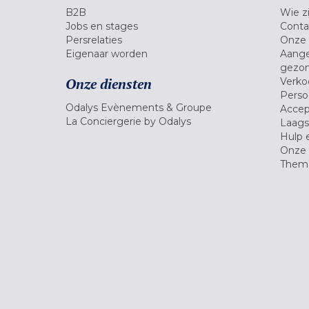
B2B
Wie zi
Jobs en stages
Conta
Persrelaties
Onze 
Eigenaar worden
Aange
gezon
Onze diensten
Verko
Pers
Odalys Evènements & Groupe
Accep
La Conciergerie by Odalys
Laagst
Hulp 
Onze 
Thema