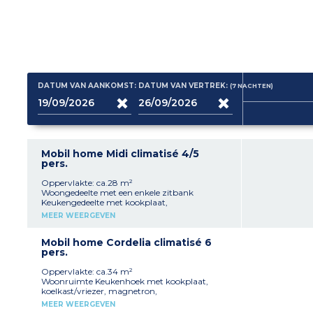
DATUM VAN AANKOMST:
DATUM VAN VERTREK:
(7
NACHTEN
)
Mobil home Midi climatisé 4/5
pers.
Oppervlakte: ca.28 m²
Woongedeelte met een enkele zitbank
Keukengedeelte met kookplaat,
koelkast/vriezer, magnetron,
MEER WEERGEVEN
koffiezetapparaat 1 slaapkamer met 1
tweepersoonsbed 1 slaapkamer met 2
eenpersoonsbedden Badkamer, aparte wc
Mobil home Cordelia climatisé 6
Overdekt terras met tuinmeubilair
pers.
Bezetting:
maximaal 4 volwassenen en 1 kind
Oppervlakte: ca.34 m²
Woonruimte Keukenhoek met kookplaat,
koelkast/vriezer, magnetron,
koffiezetapparaat 1 slaapkamer met 1
MEER WEERGEVEN
tweepersoonsbed 1 slaapkamer met 2