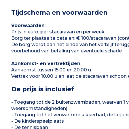
eenpersoonsbedden 1 slaapkamer met 2
eenpersoonsbedden Badkamer, aparte wc
Tijdschema en voorwaarden
Overdekt terras met tuinmeubilair
Bezetting:
maximaal 4 volwassenen en 2 kinderen
Voorwaarden
:
Prijs in euro, per stacaravan en per week
Borg ter plaatse te betalen: € 100/stacaravan (con
De borg wordt aan het einde van het verblijf terugg
voorbehoud van betaling van eventuele schade.
Aankomst- en vertrektijden
:
Aankomst tussen 15.00 en 20.00 u
Vertrek voor 10.00 u en laat de stacaravan schoon 
De prijs is inclusief
- Toegang tot de 2 buitenzwembaden, waarvan 1 ve
weersomstandigheden)
- Toegang tot het verwarmde kikkerbad, de lagune,
- De kinderspeelplaats
- De tennisbaan