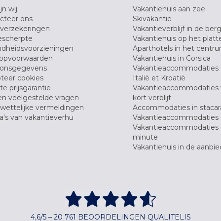
jn wij
Vakantiehuis aan zee
cteer ons
Skivakantie
verzekeringen
Vakantieverblijf in de ber
scherpte
Vakantiehuis op het platt
dheidsvoorzieningen
Aparthotels in het centr
opvoorwaarden
Vakantiehuis in Corsica
oonsgegevens
Vakantieaccommodaties 
teer cookies
Italië et Kroatië
e prijsgarantie
Vakantieaccommodaties
en veelgestelde vragen
kort verblijf
wettelijke vermeldingen
Accommodaties in stacar
's van vakantieverhu
Vakantieaccommodaties 
Vakantieaccommodaties 
minute
Vakantiehuis in de aanbie
4,6/5 – 20 761 BEOORDELINGEN QUALITELIS