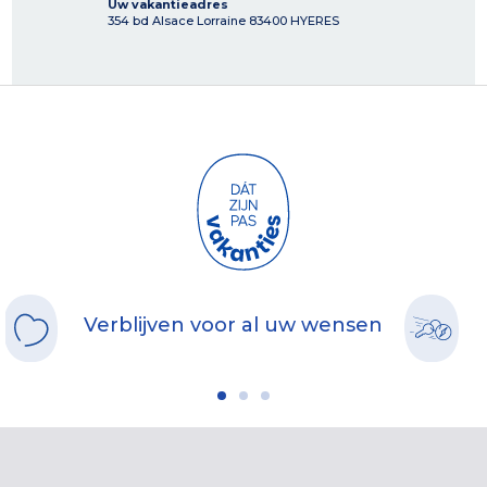
Uw vakantieadres
354 bd Alsace Lorraine
83400
HYERES
Verblijven voor al uw wensen