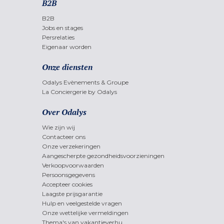
B2B
B2B
Jobs en stages
Persrelaties
Eigenaar worden
Onze diensten
Odalys Evènements & Groupe
La Conciergerie by Odalys
Over Odalys
Wie zijn wij
Contacteer ons
Onze verzekeringen
Aangescherpte gezondheidsvoorzieningen
Verkoopvoorwaarden
Persoonsgegevens
Accepteer cookies
Laagste prijsgarantie
Hulp en veelgestelde vragen
Onze wettelijke vermeldingen
Thema's van vakantieverhu