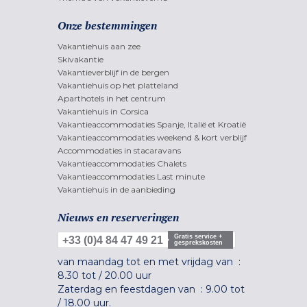
Onze bestemmingen
Vakantiehuis aan zee
Skivakantie
Vakantieverblijf in de bergen
Vakantiehuis op het platteland
Aparthotels in het centrum
Vakantiehuis in Corsica
Vakantieaccommodaties Spanje, Italië et Kroatië
Vakantieaccommodaties weekend & kort verblijf
Accommodaties in stacaravans
Vakantieaccommodaties Chalets
Vakantieaccommodaties Last minute
Vakantiehuis in de aanbieding
Nieuws en reserveringen
Gratis service +
+33 (0)4 84 47 49 21
gesprekskosten
van maandag tot en met vrijdag van :
8.30 tot
/
20.00 uur
Zaterdag en feestdagen van :
9.00 tot
/
18.00 uur.