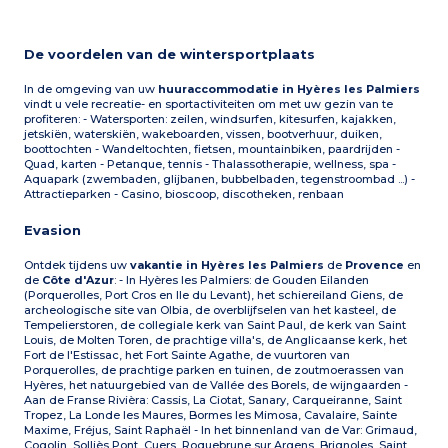
De voordelen van de wintersportplaats
In de omgeving van uw
huuraccommodatie in Hyères les Palmiers
vindt u vele recreatie- en sportactiviteiten om met uw gezin van te
profiteren: - Watersporten: zeilen, windsurfen, kitesurfen, kajakken,
jetskiën, waterskiën, wakeboarden, vissen, bootverhuur, duiken,
boottochten - Wandeltochten, fietsen, mountainbiken, paardrijden -
Quad, karten - Petanque, tennis - Thalassotherapie, wellness, spa -
Aquapark (zwembaden, glijbanen, bubbelbaden, tegenstroombad ...) -
Attractieparken - Casino, bioscoop, discotheken, renbaan
Evasion
Ontdek tijdens uw
vakantie in Hyères les Palmiers
de
Provence
en
de
Côte d'Azur
: - In Hyères les Palmiers: de Gouden Eilanden
(Porquerolles, Port Cros en Ile du Levant), het schiereiland Giens, de
archeologische site van Olbia, de overblijfselen van het kasteel, de
Tempelierstoren, de collegiale kerk van Saint Paul, de kerk van Saint
Louis, de Molten Toren, de prachtige villa's, de Anglicaanse kerk, het
Fort de l'Estissac, het Fort Sainte Agathe, de vuurtoren van
Porquerolles, de prachtige parken en tuinen, de zoutmoerassen van
Hyères, het natuurgebied van de Vallée des Borels, de wijngaarden -
Aan de Franse Rivièra: Cassis, La Ciotat, Sanary, Carqueiranne, Saint
Tropez, La Londe les Maures, Bormes les Mimosa, Cavalaire, Sainte
Maxime, Fréjus, Saint Raphaël - In het binnenland van de Var: Grimaud,
Cogolin, Solliès Pont, Cuers, Roquebrune sur Argens, Brignoles, Saint