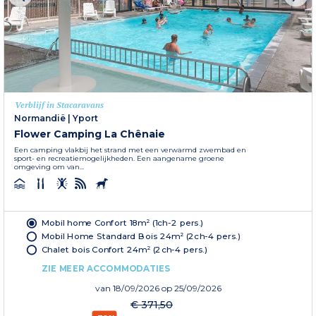
Verblijf in Stacaravans
Normandië
|
Yport
Flower Camping La Chênaie
Een camping vlakbij het strand met een verwarmd zwembad en
sport- en recreatiemogelijkheden. Een aangename groene
omgeving om van...
Mobil home Confort 18m² (1ch-2 pers.)
Mobil Home Standard Bois 24m² (2ch-4 pers.)
Chalet bois Confort 24m² (2ch-4 pers.)
ZIE MEER ACCOMMODATIES
van
18/09/2026
op 25/09/2026
€ 371,50