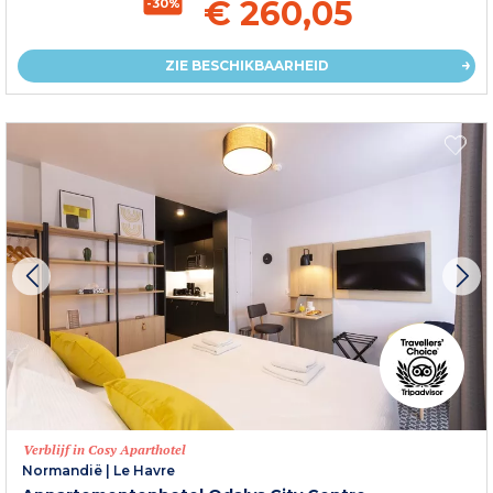
€ 260,05
-30%
ZIE BESCHIKBAARHEID
Verblijf in Cosy Aparthotel
Normandië
|
Le Havre