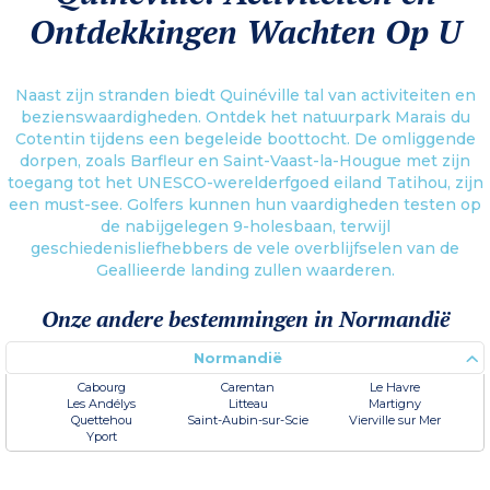
Ontdekkingen Wachten Op U
Naast zijn stranden biedt Quinéville tal van activiteiten en
bezienswaardigheden. Ontdek het natuurpark Marais du
Cotentin tijdens een begeleide boottocht. De omliggende
dorpen, zoals Barfleur en Saint-Vaast-la-Hougue met zijn
toegang tot het UNESCO-werelderfgoed eiland Tatihou, zijn
een must-see. Golfers kunnen hun vaardigheden testen op
de nabijgelegen 9-holesbaan, terwijl
geschiedenisliefhebbers de vele overblijfselen van de
Geallieerde landing zullen waarderen.
Onze andere bestemmingen in Normandië
Normandië
Cabourg
Carentan
Le Havre
Les Andélys
Litteau
Martigny
Quettehou
Saint-Aubin-sur-Scie
Vierville sur Mer
Yport