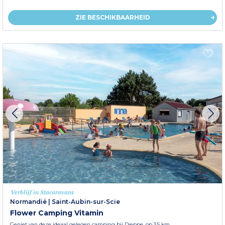
ZIE BESCHIKBAARHEID
Verblijf in Stacaravans
Normandië
|
Saint-Aubin-sur-Scie
Flower Camping Vitamin
Geniet van deze ideaal gelegen camping bij Dieppe, op 3,5 km