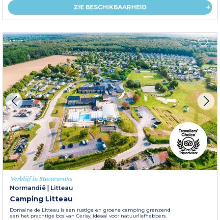
ZIE BESCHIKBAARHEID
Verblijf in Stacaravans
Normandië
|
Litteau
Camping Litteau
Domaine de Litteau is een rustige en groene camping grenzend
aan het prachtige bos van Cerisy, ideaal voor natuurliefhebbers.