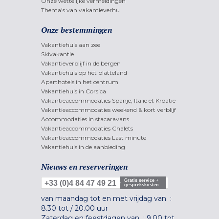
Onze wettelijke vermeldingen
Thema's van vakantieverhu
Onze bestemmingen
Vakantiehuis aan zee
Skivakantie
Vakantieverblijf in de bergen
Vakantiehuis op het platteland
Aparthotels in het centrum
Vakantiehuis in Corsica
Vakantieaccommodaties Spanje, Italië et Kroatië
Vakantieaccommodaties weekend & kort verblijf
Accommodaties in stacaravans
Vakantieaccommodaties Chalets
Vakantieaccommodaties Last minute
Vakantiehuis in de aanbieding
Nieuws en reserveringen
Gratis service +
+33 (0)4 84 47 49 21
gesprekskosten
van maandag tot en met vrijdag van :
8.30 tot
/
20.00 uur
Zaterdag en feestdagen van :
9.00 tot