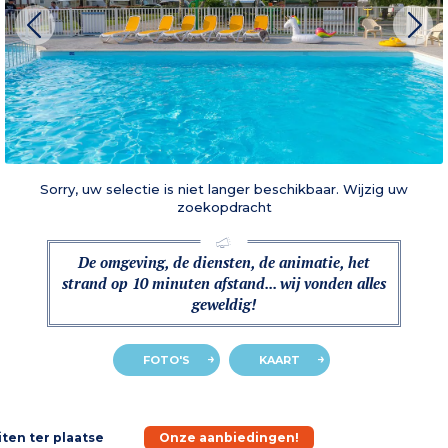
Sorry, uw selectie is niet langer beschikbaar. Wijzig uw
zoekopdracht
De omgeving, de diensten, de animatie, het
strand op 10 minuten afstand... wij vonden alles
geweldig!
FOTO'S
KAART
iten ter plaatse
Onze aanbiedingen!