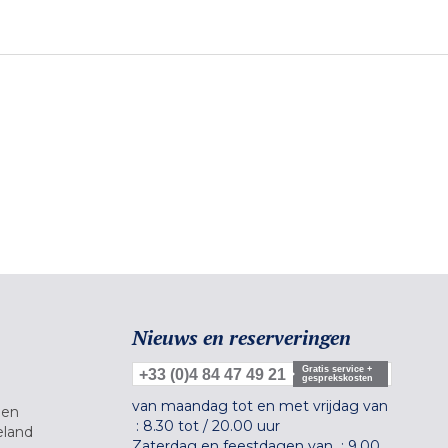
Nieuws en reserveringen
Gratis service +
+33 (0)4 84 47 49 21
gesprekskosten
van maandag tot en met vrijdag van
gen
:
8.30 tot
/
20.00 uur
eland
Zaterdag en feestdagen van :
9.00