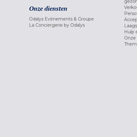
gezon
Onze diensten
Verko
Pers
Odalys Evènements & Groupe
Accep
La Conciergerie by Odalys
Laagst
Hulp 
Onze 
Thema