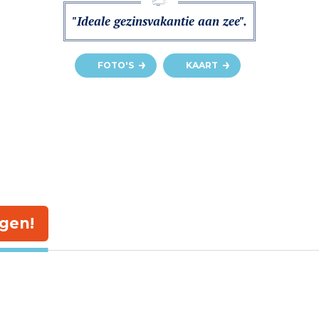
"Ideale gezinsvakantie aan zee".
FOTO'S
KAART
gen!