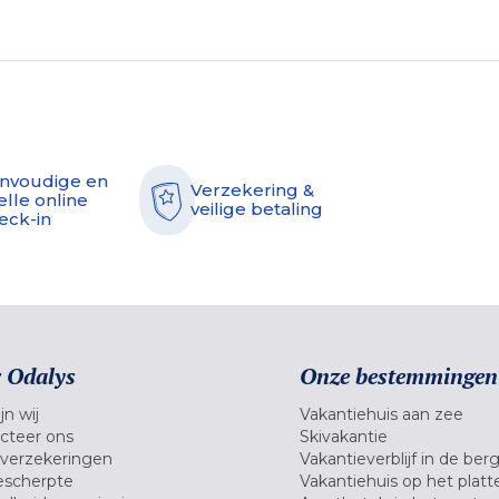
nvoudige en
Verzekering &
elle online
veilige betaling
eck-in
 Odalys
Onze bestemmingen
jn wij
Vakantiehuis aan zee
cteer ons
Skivakantie
verzekeringen
Vakantieverblijf in de ber
scherpte
Vakantiehuis op het platt