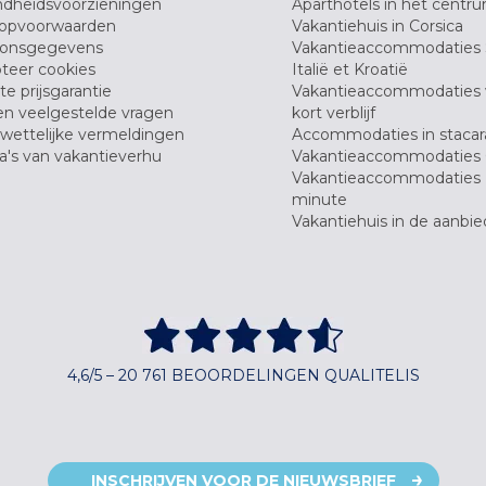
dheidsvoorzieningen
Aparthotels in het centr
opvoorwaarden
Vakantiehuis in Corsica
oonsgegevens
Vakantieaccommodaties 
teer cookies
Italië et Kroatië
e prijsgarantie
Vakantieaccommodaties
en veelgestelde vragen
kort verblijf
wettelijke vermeldingen
Accommodaties in stacar
's van vakantieverhu
Vakantieaccommodaties 
Vakantieaccommodaties 
minute
Vakantiehuis in de aanbie
4,6/5 – 20 761 BEOORDELINGEN QUALITELIS
INSCHRIJVEN VOOR DE NIEUWSBRIEF