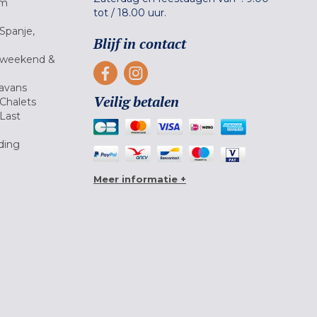
um
tot
/
18.00 uur.
Spanje,
Blijf in contact
 weekend &
avans
Veilig betalen
Chalets
Last
ding
Meer informatie +