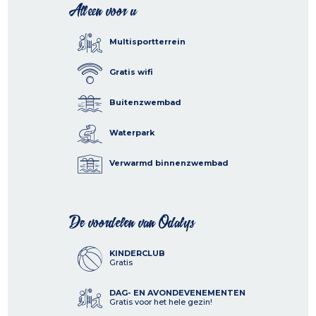
Alleen voor u
Multisportterrein
Gratis wifi
Buitenzwembad
Waterpark
Verwarmd binnenzwembad
De voordelen van Odalys
KINDERCLUB
Gratis
DAG- EN AVONDEVENEMENTEN
Gratis voor het hele gezin!