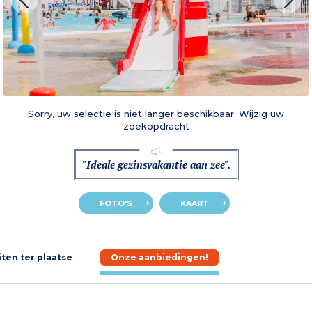
Sorry, uw selectie is niet langer beschikbaar. Wijzig uw
zoekopdracht
"Ideale gezinsvakantie aan zee".
FOTO'S
KAART
iten ter plaatse
Onze aanbiedingen!