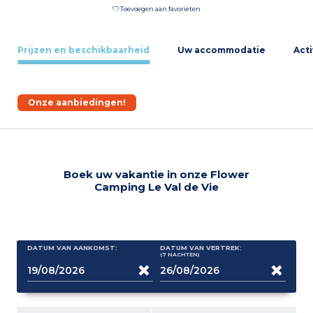
Toevoegen aan favorieten
Prijzen en beschikbaarheid
Uw accommodatie
Acti
Onze aanbiedingen!
Boek uw vakantie in onze Flower
Camping Le Val de Vie
DATUM VAN AANKOMST:
DATUM VAN VERTREK:
(7
NACHTEN
)