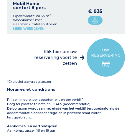
Mobil Home
confort 6 pers
€ 835
Oppervlakte: ca.35 m²
Woonkamer met
slaapbank, tafel en stoelen
Volledig ingerichte
MEER WEERGEVEN
kitchenette (kookplaat,
koelkast/vriezer,
afzuigkap, magnetron,
koffiezetapparaat,
waterkoker, serviesgoed,
UW
Klik hier om uw
vaatwasser)
RESERVERING
1 slaapkamer met een
reservering voort te
tweepersoonsbed (140 cm)
zetten
2 slaapkamers met twee
gelijke eenpersoonsbedden
(80 cm)
1 badkamer met douche,
*Exclusief aanvraagkosten
wastafel
1 aparte wc
Horaires et conditions
Halfoverdekt terras met
tuinmeubilair
Max. capaciteit 6
Prijzen in euro, per appartement en per verblijf.
personen
Borg ter plaatse te betalen: € 465 (accommodatie)
De borgsom wordt aan het einde van het verblijf terugbetaald als de
accommodatie onbeschadigd en in perfecte staat wordt
teruggebracht.
Aankomst- en vertrektijden:
Aankomst tussen 16 en 19 uur