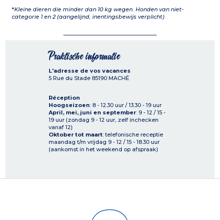
*
Kleine dieren die minder dan 10 kg wegen. Honden van niet-
categorie 1 en 2 (aangelijnd, inentingsbewijs verplicht)
Praktische informatie
L'adresse de vos vacances
5 Rue du Stade
85190
MACHÉ
Réception
Hoogseizoen
: 8 - 12.30 uur / 13.30 - 19 uur
April, mei, juni en september
: 9 - 12 / 15 -
19 uur (zondag 9 - 12 uur, zelf inchecken
vanaf 12)
Oktober tot maart
: telefonische receptie
maandag t/m vrijdag 9 - 12 / 15 - 18.30 uur
(aankomst in het weekend op afspraak)