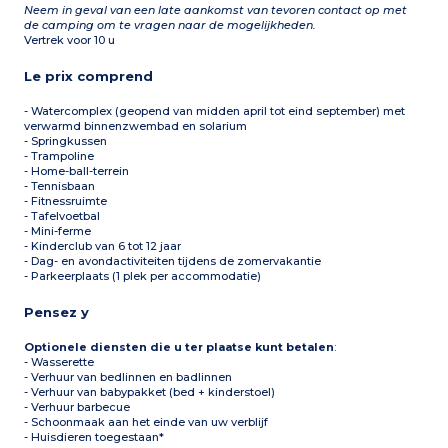
Neem in geval van een late aankomst van tevoren contact op met
de camping om te vragen naar de mogelijkheden.
Vertrek voor 10 u
Le prix comprend
- Watercomplex (geopend van midden april tot eind september) met
verwarmd binnenzwembad en solarium
- Springkussen
- Trampoline
- Home-ball-terrein
- Tennisbaan
- Fitnessruimte
- Tafelvoetbal
- Mini-ferme
- Kinderclub van 6 tot 12 jaar
- Dag- en avondactiviteiten tijdens de zomervakantie
- Parkeerplaats (1 plek per accommodatie)
Pensez y
Optionele diensten die u ter plaatse kunt betalen
:
- Wasserette
- Verhuur van bedlinnen en badlinnen
- Verhuur van babypakket (bed + kinderstoel)
- Verhuur barbecue
- Schoonmaak aan het einde van uw verblijf
- Huisdieren toegestaan*