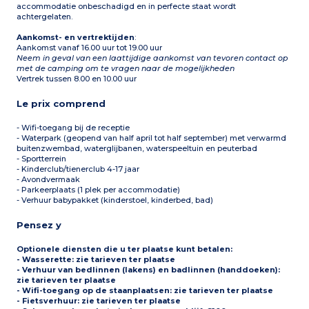
accommodatie onbeschadigd en in perfecte staat wordt
achtergelaten.
Aankomst- en vertrektijden
:
Aankomst vanaf 16.00 uur tot 19.00 uur
Neem in geval van een laattijdige aankomst van tevoren contact op
met de camping om te vragen naar de mogelijkheden
Vertrek tussen 8.00 en 10.00 uur
Le prix comprend
- Wifi-toegang bij de receptie
- Waterpark (geopend van half april tot half september) met verwarmd
buitenzwembad, waterglijbanen, waterspeeltuin en peuterbad
- Sportterrein
- Kinderclub/tienerclub 4-17 jaar
- Avondvermaak
- Parkeerplaats (1 plek per accommodatie)
- Verhuur babypakket (kinderstoel, kinderbed, bad)
Pensez y
Optionele diensten die u ter plaatse kunt betalen
:
- Wasserette: zie tarieven ter plaatse
- Verhuur van bedlinnen (lakens) en badlinnen (handdoeken):
zie tarieven ter plaatse
- Wifi-toegang op de staanplaatsen: zie tarieven ter plaatse
- Fietsverhuur: zie tarieven ter plaatse