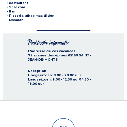
•
Restaurant
- Snackbar
- Bar
- Pizzeria, afhaalmaaltijden
- IJssalon
Praktische informatie
L'adresse de vos vacances
77 avenue des épines
85160
SAINT-
JEAN-DE-MONTS
Réception
Hoogseizoen
: 8.00 - 20.00 uur
Laagseizoen
: 9.00 - 12.30 uur/14.30 -
18.00 uur