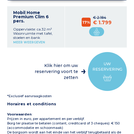
Mobil Home
Premium Clim 6
€ 2.184
pers.
17%
€ 1.799
Oppervlakte: ca.32 m²
Woonruimte met tafel,
stoelen en bank
Kitchenette (koelkast met
MEER WEERGEVEN
vriesvak, 4-pits elektrische
of gas kookplaat,
magnetron, capsule-
koffiezetapparaat,
waterkoker, broodrooster,
UW
Klik hier om uw
vaatwasser)
RESERVERING
1 slaapkamer met 1
reservering voort te
tweepersoonsbed (160 x
zetten
190 cm)
1 slaapkamer met 2
eenpersoonsbedden
1 slaapkamer met
*Exclusief aanvraagkosten
eenpersoonsbedden of
stapelbedden
Horaires et conditions
Badkamer met douche en
wastafel
Toilet (apart of in de
Voorwaarden
:
badkamer)
Prijzen in euro, per appartement en per verblijf.
Gedeeltelijk overdekt terras
Borg ter plaatse te betalen (contant, creditcard of 3 cheques): € 150
met tuinmeubilair (tafel,
(accommodatie en schoonmaak)
stoelen) en buitensofa
De borgsom wordt aan het einde van het verblijf terugbetaald als de