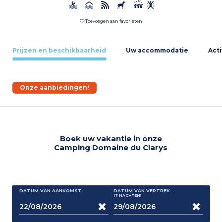
Toevoegen aan favorieten
Prijzen en beschikbaarheid
Uw accommodatie
Acti
Onze aanbiedingen!
Boek uw vakantie in onze
Camping Domaine du Clarys
DATUM VAN AANKOMST:
DATUM VAN VERTREK:
(7
NACHTEN
)