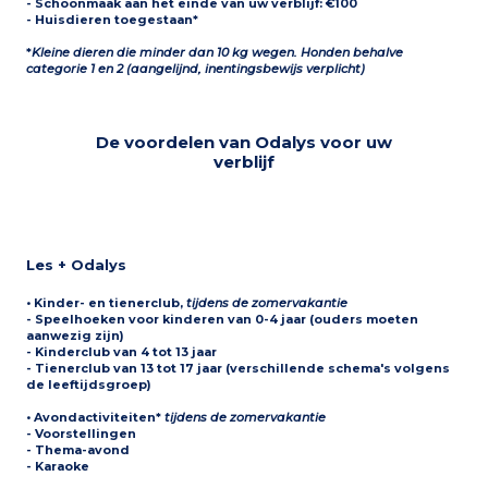
- Schoonmaak aan het einde van uw verblijf: €100
- Huisdieren toegestaan*
*
Kleine dieren die minder dan 10 kg wegen. Honden behalve
categorie 1 en 2 (aangelijnd, inentingsbewijs verplicht)
De voordelen van Odalys voor uw
verblijf
Les + Odalys
•
Kinder- en tienerclub
,
tijdens de zomervakantie
- Speelhoeken voor kinderen van 0-4 jaar (ouders moeten
aanwezig zijn)
- Kinderclub van 4 tot 13 jaar
- Tienerclub van 13 tot 17 jaar (verschillende schema's volgens
de leeftijdsgroep)
•
Avondactiviteiten*
tijdens de zomervakantie
- Voorstellingen
- Thema-avond
- Karaoke