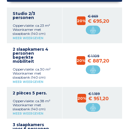
Studio 2/3
€ 869
personen
20%
€ 695,20
Oppervlakte: ca.23 m²
Woonkamer met
slaapbank (140 cm)
Ingang slaapgedeelte met
MEER WEERGEVEN
2 stapelbedden Volledig
ingerichte keuken
2 slaapkamers 4
(vaatwasser, keukengerei,
personen
koffiezetapparaat, ketel)
€ 1.109
beperkte
Badkamer met bad en
20%
€ 887,20
mobiliteit
eigen toilet
Stofzuiger
Oppervlakte: ca.30 m²
Woonkamer met
slaapbank (140 cm)
Volledig ingerichte keuken
MEER WEERGEVEN
(vaatwasser, keukengerei,
koffiezetapparaat, ketel)
2 pièces 5 pers.
Slaapkamer met 1
€ 1.189
tweepersoonsbed (140 cm)
20%
€ 951,20
Oppervlakte: ca.38 m²
Badkamer met bad en
Woonkamer met
eigen toilet
slaapbank (140 cm)
Stofzuiger
Ingerichte keuken
MEER WEERGEVEN
(vaatwasser, keukengerei,
koffiezetapparaat, ketel)
3 slaapkamers
2 stapelbedden (bij de
voor 6 personen