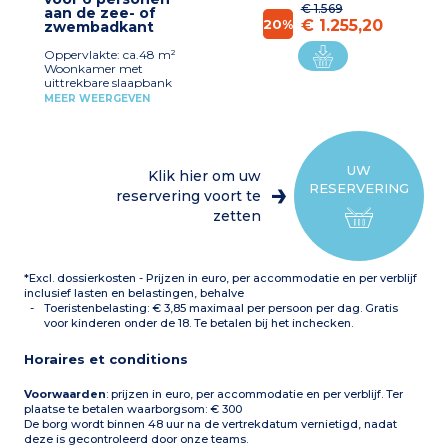
ingang) + mezzanine met
€ 1.569
aan de zee- of
tweepersoonsbed (160 cm)
20%
€ 1.255,20
zwembadkant
Badkamer met bad en
eigen wc
Oppervlakte: ca.48 m²
Stofzuiger
Woonkamer met
uittrekbare slaapbank
(2x80cm)
MEER WEERGEVEN
Volledig ingerichte keuken
(vaatwasser, keukengerei,
koffiezetapparaat, ketel)
1 slaapkamer met 1
tweepersoonsbed (140 cm)
UW
Klik hier om uw
1 slaapkamer met 2
RESERVERING
eenpersoonsbedden
reservering voort te
Badkamer met bad en
zetten
eigen wc
Stofzuiger
*Excl. dossierkosten - Prijzen in euro, per accommodatie en per verblijf
inclusief lasten en belastingen, behalve
Toeristenbelasting: € 3,85 maximaal per persoon per dag. Gratis
voor kinderen onder de 18. Te betalen bij het inchecken.
Horaires et conditions
Voorwaarden
: prijzen in euro, per accommodatie en per verblijf. Ter
plaatse te betalen waarborgsom: € 300
De borg wordt binnen 48 uur na de vertrekdatum vernietigd, nadat
deze is gecontroleerd door onze teams.