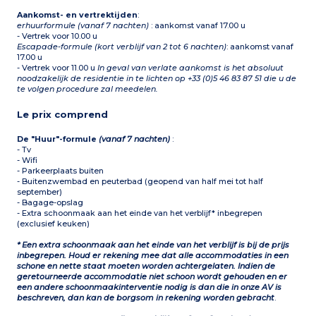
Aankomst- en vertrektijden
:
erhuurformule (vanaf 7 nachten)
: aankomst vanaf 17.00 u
- Vertrek voor 10.00 u
Escapade-formule (kort verblijf van 2 tot 6 nachten)
: aankomst vanaf
17.00 u
- Vertrek voor 11.00 u
In geval van verlate aankomst is het absoluut
noodzakelijk de residentie in te lichten op +33 (0)5 46 83 87 51 die u de
te volgen procedure zal meedelen.
Le prix comprend
De "Huur"-formule
(vanaf 7 nachten)
:
- Tv
- Wifi
- Parkeerplaats buiten
- Buitenzwembad en peuterbad (geopend van half mei tot half
september)
- Bagage-opslag
- Extra schoonmaak aan het einde van het verblijf* inbegrepen
(exclusief keuken)
* Een extra schoonmaak aan het einde van het verblijf is bij de prijs
inbegrepen. Houd er rekening mee dat alle accommodaties in een
schone en nette staat moeten worden achtergelaten. Indien de
geretourneerde accommodatie niet schoon wordt gehouden en er
een andere schoonmaakinterventie nodig is dan die in onze AV is
beschreven, dan kan de borgsom in rekening worden gebracht
.