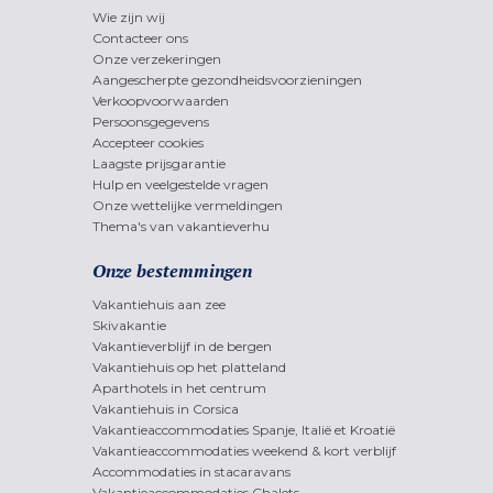
Wie zijn wij
Contacteer ons
Onze verzekeringen
Aangescherpte gezondheidsvoorzieningen
Verkoopvoorwaarden
Persoonsgegevens
Accepteer cookies
Laagste prijsgarantie
Hulp en veelgestelde vragen
Onze wettelijke vermeldingen
Thema's van vakantieverhu
Onze bestemmingen
Vakantiehuis aan zee
Skivakantie
Vakantieverblijf in de bergen
Vakantiehuis op het platteland
Aparthotels in het centrum
Vakantiehuis in Corsica
Vakantieaccommodaties Spanje, Italië et Kroatië
Vakantieaccommodaties weekend & kort verblijf
Accommodaties in stacaravans
Vakantieaccommodaties Chalets