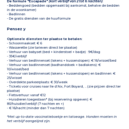
De formule "Escapade"
(kort verblijf van 2 tot 6 nachten)
:
- Beddengoed (bedden opgemaakt bij aankomst, behalve de bedden
in de woonkamer)
- Badlinnen
- De gratis diensten van de huurformule
Pensez y
Optionele diensten ter plaatse te betalen
:
- Schoonmaakset: € 6
- Wasserette (zie tarieven direct ter plaatse)
- Verhuur van babyset (bed + kinderstoel + badje) : 9€/dag
- 35€/verblijf
- Verhuur van bedlinnenset (lakens + kussenslopen): € 16/wissel/bed
- Verhuur van badlinnenset (badhanddoek + badlakens): €
10/wissel/bed
- Verhuur van bedlinnenset (lakens + kussenslopen) en badlinnen: €
25/wissel
- Overdekte parkeerplaats: € 30/week
- Tickets voor cruises naar Ile d'Aix, Fort Boyard, ... (zie prijzen direct ter
plaatse)
- Fietsverhuur: vanaf €12
- Huisdieren toegestaan* (bij reservering opgeven): €
80/huisdier/verblijf (7 nachten en +)
- € 16/nacht (minder dan 7 nachten)
*Met up-to-date vaccinatieboekje en tatoeage. Honden moeten in
het verblijf aangelijnd zijn.