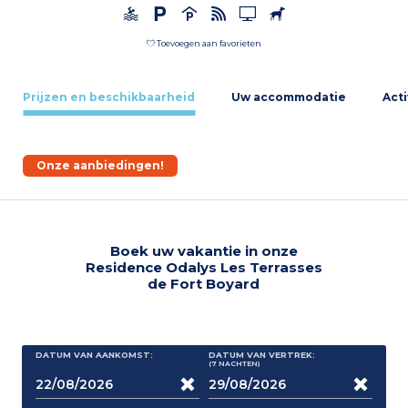
Toevoegen aan favorieten
Prijzen en beschikbaarheid
Uw accommodatie
Acti
Onze aanbiedingen!
Boek uw vakantie in onze
Residence Odalys Les Terrasses
de Fort Boyard
DATUM VAN AANKOMST:
DATUM VAN VERTREK:
(7
NACHTEN
)