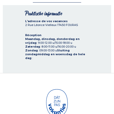
Praktische informatie
L'adresse de vos vacances
2 Rue Léonce Vielleux
17450
FOURAS
Réception
Maandag, dinsdag, donderdag en
vrijdag
: 9.00-12.00 u/15.00-18.00 u
Zaterdag
: 8.00-11.00 u/16.00-20.00 u
Zondag
: 09.00-13.00 u
Sluiting
zondagmiddag en woensdag de hele
dag
: