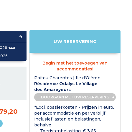
UW RESERVERING
026 naar
2026
Begin met het toevoegen van
accommodaties!
Poitou Charentes | Ile d'Oléron
L
Résidence Odalys Le Village
des Amareyeurs
DOORGAAN MET UW RESERVERING
*Excl. dossierkosten - Prijzen in euro,
79,20
per accommodatie en per verblijf
inclusief lasten en belastingen,
behalve
Toeristenbelasting: € 3,63