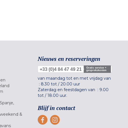
Nieuws en reserveringen
Gratis service +
+33 (0)4 84 47 49 21
gesprekskosten
van maandag tot en met vrijdag van
gen
:
8.30 tot
/
20.00 uur
eland
Zaterdag en feestdagen van :
9.00
um
tot
/
18.00 uur.
Spanje,
Blijf in contact
 weekend &
avans