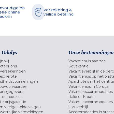
nvoudige en
Verzekering &
elle online
veilige betaling
eck-in
 Odalys
Onze bestemmingen
jn wij
Vakantiehuis aan zee
cteer ons
Skivakantie
verzekeringen
Vakantieverblijf in de ber
scherpte
Vakantiehuis op het platt
dheidsvoorzieningen
Aparthotels in het centr
opvoorwaarden
Vakantiehuis in Corsica
oonsgegevens
Vakantieaccommodaties 
teer cookies
Italië et Kroatië
e prijsgarantie
Vakantieaccommodaties
en veelgestelde vragen
kort verblijf
wettelijke vermeldingen
Accommodaties in stacar