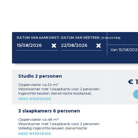
DATUM VAN AANKOMST:
DATUM VAN VERTREK:
(7
NACHTEN
)
Van 15/08/202
Studio 2 personen
€ 
Oppervlakte: ca.24 m²
Woonkamer met 1 slaapbank voor 2 personen
Ingerichte keuken (keramische kookplaat,
magnetron, koelkast, vaatwasser) Badkamer
MEER WEERGEVEN
met wc
3 slaapkamers 6 personen
Oppervlakte: ca.48 m²
Woonkamer met 1 slaapbank voor 2 personen
Volledig ingerichte keuken (keramische
kookplaat, magnetron, koelkast, vaatwasser)
MEER WEERGEVEN
Gesloten slaapkamer met 1 tweepersoonsbed