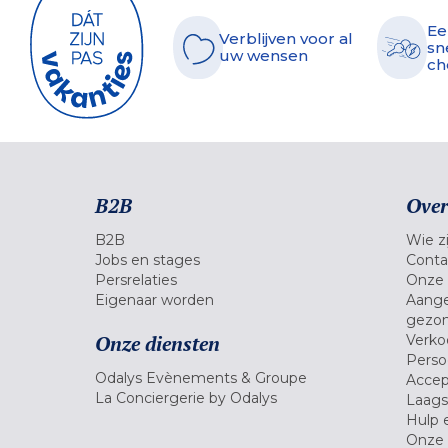
Ee
Verblijven voor al
sn
uw wensen
ch
B2B
Over
B2B
Wie zi
Jobs en stages
Conta
Persrelaties
Onze 
Eigenaar worden
Aange
gezon
Onze diensten
Verko
Pers
Odalys Evènements & Groupe
Accep
La Conciergerie by Odalys
Laagst
Hulp 
Onze 