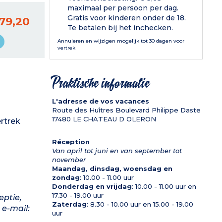
maximaal per persoon per dag.
Gratis voor kinderen onder de 18.
79,20
Te betalen bij het inchecken.
Annuleren en wijzigen mogelijk tot 30 dagen voor
vertrek
Praktische informatie
L'adresse de vos vacances
Route des Huîtres Boulevard Philippe Daste
17480
LE CHATEAU D OLERON
rtrek
Réception
Van april tot juni en van september tot
november
Maandag, dinsdag, woensdag en
zondag
: 10.00 - 11.00 uur
Donderdag en vrijdag
: 10.00 - 11.00 uur en
17.30 - 19.00 uur
eptie,
Zaterdag
: 8.30 - 10.00 uur en 15.00 - 19.00
 e-mail:
uur