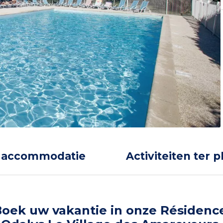
 accommodatie
Activiteiten ter p
oek uw vakantie in onze Résidenc