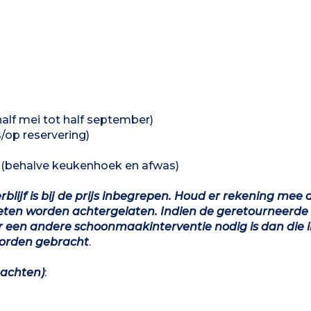
lf mei tot half september)
/op reservering)
f (behalve keukenhoek en afwas)
lijf is bij de prijs inbegrepen. Houd er rekening mee d
ten worden achtergelaten. Indien de geretourneerde
een andere schoonmaakinterventie nodig is dan die i
worden gebracht
.
 nachten)
: