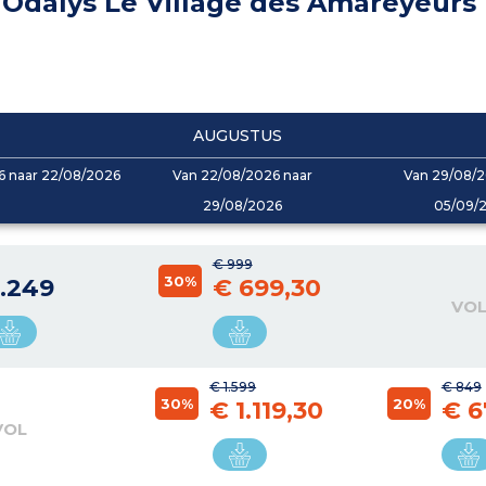
Odalys Le Village des Amareyeurs
AUGUSTUS
6 naar 22/08/2026
Van 22/08/2026 naar
Van 29/08/2
29/08/2026
05/09/
€ 999
30%
1.249
€ 699,30
VO
€ 1.599
€ 849
30%
20%
€ 1.119,30
€ 6
VOL