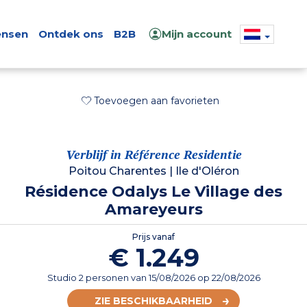
nsen
Ontdek ons
B2B
Mijn account
Toevoegen aan favorieten
Verblijf in Référence Residentie
Poitou Charentes
|
Ile d'Oléron
Résidence Odalys Le Village des
Amareyeurs
Prijs vanaf
€ 1.249
Studio 2 personen
van
15/08/2026
op 22/08/2026
ZIE BESCHIKBAARHEID