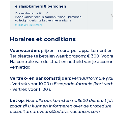
Gesloten slaapkamer met 2
eenpersoonsbedden 2 doucheruimtes met wc
4 slaapkamers 8 personen
Oppervlakte: ca.64 m²
Woonkamer met 1 slaapbank voor 2 personen
Volledig ingerichte keuken (keramische
kookplaat, magnetron, koelkast, vaatwasser)
MEER WEERGEVEN
Gesloten slaapkamer met 1 tweepersoonsbed
Mezzanine met 2 eenpersoonsbedden + 1
gesloten slaapkamer met 2
Horaires et conditions
eenpersoonsbedden 2 doucheruimtes met wc
Voorwaarden
: prijzen in euro, per appartement en p
Ter plaatse te betalen waarborgsom: € 300 (vooraf
Na controle van de staat en netheid van je acco
vernietigd.
Vertrek- en aankomsttijden
:
verhuurformule (va
- Vertrek voor 10.00 u
Escapade-formule (kort verbl
- Vertrek voor 11.00 u
Let op
:
Voor alle aankomsten na19.00 dient u tij
zodat zij u kunnen informeren over de procedure vo
accueil.amareyeurs@odalys-vacances.com