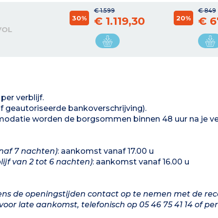
€ 1.599
€ 849
30%
20%
€ 1.119,30
€ 6
VOL
er verblijf.
 geautoriseerde bankoverschrijving).
mmodatie worden de borgsommen binnen 48 uur na je ve
naf 7 nachten)
: aankomst vanaf 17.00 u
ijf van 2 tot 6 nachten)
: aankomst vanaf 16.00 u
dens de openingstijden contact op te nemen met de rec
or late aankomst, telefonisch op 05 46 75 41 14 of per