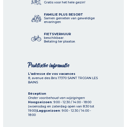
Gratis voor het hele gezin!
FAMILIE PLUS RESORT
Samen genieten van geweldige
ervaringen
FIETSVERHUUR
beschikbaar.
Betaling ter plaatse.
Praktische informatie
L'adresse de vos vacances
8, avenue des Bris
17370
SAINT TROJAN LES
BAINS
Réception
Onder voorbehoud van wijzigingen
Hoogseizoen
: 9:00 - 12:30 / 14:00 - 18:00
(woensdag en zaterdag open van 8:30 tot
19:00)
Laggseizoen
: 9:00 - 12:30 / 14:00 -
18:00