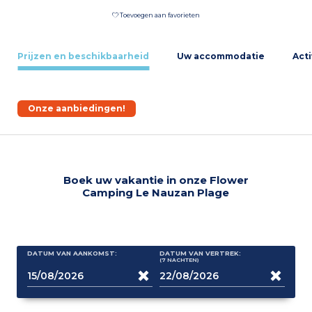
Toevoegen aan favorieten
Prijzen en beschikbaarheid
Uw accommodatie
Acti
Onze aanbiedingen!
Boek uw vakantie in onze Flower
Camping Le Nauzan Plage
DATUM VAN AANKOMST:
DATUM VAN VERTREK:
(7
NACHTEN
)