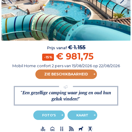
€ 1.155
Prijs vanaf
€ 981,75
-15%
Mobil Home confort 2 pers
van
15/08/2026
op 22/08/2026
ZIE BESCHIKBAARHEID
"Een gezellige camping waar jong en oud hun
geluk vinden!"
FOTO'S
KAART