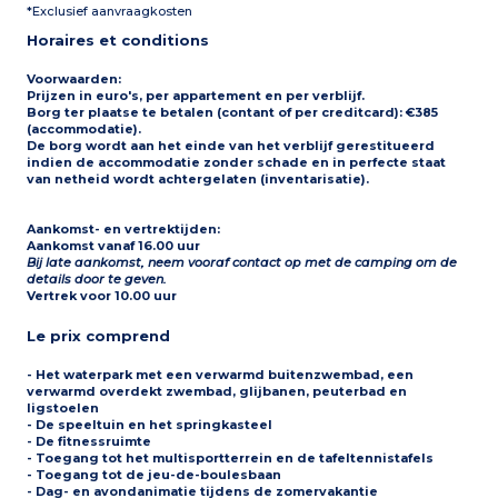
*Exclusief aanvraagkosten
Overdekt terras met
tuinmeubilair
Horaires et conditions
Maximale capaciteit 5
personen
Voorwaarden:
Prijzen in euro's, per appartement en per verblijf.
Borg ter plaatse te betalen (contant of per creditcard): €385
(accommodatie).
De borg wordt aan het einde van het verblijf gerestitueerd
indien de accommodatie zonder schade en in perfecte staat
van netheid wordt achtergelaten (inventarisatie).
Aankomst- en vertrektijden:
Aankomst vanaf 16.00 uur
Bij late aankomst, neem vooraf contact op met de camping om de
details door te geven.
Vertrek voor 10.00 uur
Le prix comprend
- Het waterpark met een verwarmd buitenzwembad, een
verwarmd overdekt zwembad, glijbanen, peuterbad en
ligstoelen
- De speeltuin en het springkasteel
- De fitnessruimte
- Toegang tot het multisportterrein en de tafeltennistafels
- Toegang tot de jeu-de-boulesbaan
- Dag- en avondanimatie tijdens de zomervakantie