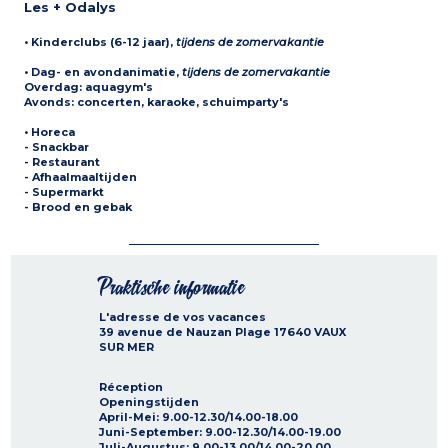
Les + Odalys
•
Kinderclubs (6-12 jaar)
,
tijdens de zomervakantie
•
Dag- en avondanimatie
,
tijdens de zomervakantie
Overdag: aquagym's
Avonds: concerten, karaoke, schuimparty's
•
Horeca
- Snackbar
- Restaurant
- Afhaalmaaltijden
- Supermarkt
- Brood en gebak
Praktische informatie
L'adresse de vos vacances
39 avenue de Nauzan Plage
17640
VAUX
SUR MER
Réception
Openingstijden
April-Mei: 9.00-12.30/14.00-18.00
Juni-September: 9.00-12.30/14.00-19.00
Juli-Augustus: 9.00-13.00/14.00-20.00