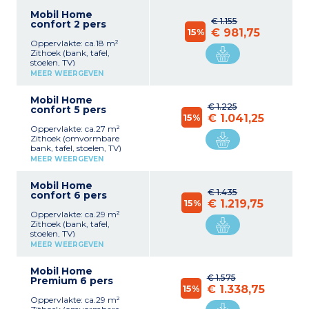
Mobil Home
€ 1.155
confort 2 pers
15%
€ 981,75
Oppervlakte: ca.18 m²
Zithoek (bank, tafel,
stoelen, TV)
Keukenhoek (4-pits
MEER WEERGEVEN
kookplaat,
koelkast/vriezer,
Mobil Home
magnetron, elektrische
€ 1.225
confort 5 pers
koffiezetapparaat)
15%
€ 1.041,25
1 slaapkamer met een
Oppervlakte: ca.27 m²
tweepersoonsbed
Zithoek (omvormbare
(140x190)
bank, tafel, stoelen, TV)
Badkamer met douche,
Keukenhoek (4-pits
wastafel en toilet
MEER WEERGEVEN
kookplaat,
Overdekt terras met
koelkast/vriezer,
tuinmeubilair
Mobil Home
magnetron, elektrische
Maximale capaciteit 2
€ 1.435
confort 6 pers
koffiezetapparaat)
personen
15%
€ 1.219,75
1 slaapkamer met een
Oppervlakte: ca.29 m²
tweepersoonsbed
Zithoek (bank, tafel,
(140x190)
stoelen, TV)
1 slaapkamer met 2
Keukenhoek (4-pits
eenpersoonsbedden (80 x
MEER WEERGEVEN
kookplaat,
190 cm)
koelkast/vriezer,
Badkamer met douche,
Mobil Home
magnetron, elektrische
wastafel en toilet
€ 1.575
Premium 6 pers
koffiezetapparaat)
Half overdekt terras met
15%
€ 1.338,75
1 slaapkamer met een
tuinmeubilair
Oppervlakte: ca.29 m²
tweepersoonsbed
Maximale capaciteit 5