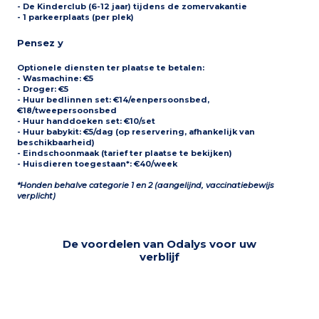
- De Kinderclub (6-12 jaar) tijdens de zomervakantie
- 1 parkeerplaats (per plek)
Pensez y
Optionele diensten ter plaatse te betalen:
- Wasmachine: €5
- Droger: €5
- Huur bedlinnen set: €14/eenpersoonsbed,
€18/tweepersoonsbed
- Huur handdoeken set: €10/set
- Huur babykit: €5/dag (op reservering, afhankelijk van
beschikbaarheid)
- Eindschoonmaak (tarief ter plaatse te bekijken)
- Huisdieren toegestaan*: €40/week
*Honden behalve categorie 1 en 2 (aangelijnd, vaccinatiebewijs
verplicht)
De voordelen van Odalys voor uw
verblijf