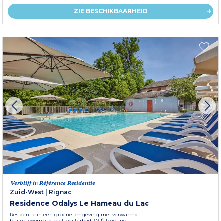
ZIE BESCHIKBAARHEID
Verblijf in Référence Residentie
Zuid-West
|
Rignac
Residence Odalys Le Hameau du Lac
Residentie in een groene omgeving met verwarmd
buitenzwembad met peuterbad. Wifi-toegang