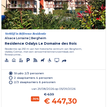
Verblijf in Référence Residentie
Alsace Lorraine
|
Bergheim
Residence Odalys Le Domaine des Rois
Residentie op 250 m van het historische centrum van Bergheim,
vlakbij Colmar, met een verwarmd binnenzwembad, een
fitnessruimte...
Studio 2/3 personen
2 slaapkamers 4 personen
2/3 slaapkamers 6 personen
van
29/08/2026
op 05/09/2026
€ 639
€ 447,30
-30%