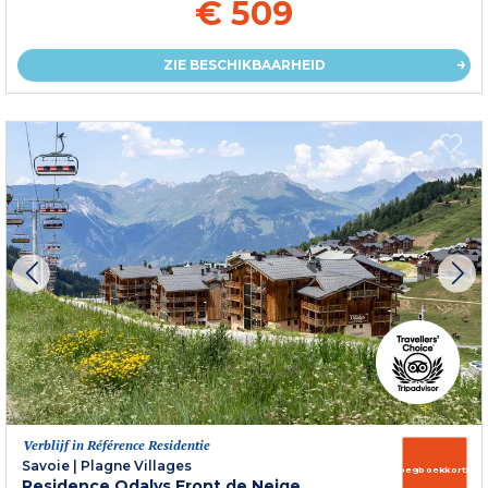
€ 509
ZIE BESCHIKBAARHEID
Verblijf in Référence Residentie
Savoie
|
Plagne Villages
Vroegboekkorting
Residence Odalys Front de Neige