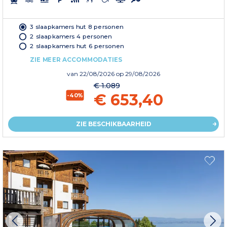
3 slaapkamers hut 8 personen
2 slaapkamers 4 personen
2 slaapkamers hut 6 personen
ZIE MEER ACCOMMODATIES
van
22/08/2026
op 29/08/2026
€ 1.089
€ 653,40
-40%
ZIE BESCHIKBAARHEID