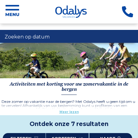
Zoeken op datum
Activiteiten met korting voor uw zomervakantie in de
bergen
Deze zomer op vakantie naar de bergen? Met Odalys heeft u geen tijd om u
te vervelen! Afhankelijk van uw bestemming kunt u profiteren van een
gratis of voordelige
Multiactiviteitenkaart
of een
Vrijetijdspas
om te
Meer lezen
profiteren van voorkeurstarieven voor de talrijke sportactiviteiten in het
resort. U kunt genieten van uw favoriete bergactiviteiten: via ferrata,
tokkelen, tennis, schaatsen, fietsen, boogschieten en nog veel meer. Het
Ontdek onze 7 resultaten
wordt een actieve vakantie!