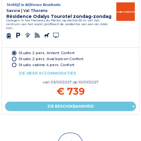
Verblijf in Référence Residentie
Savoie
|
Val Thorens
Vroegboekkorting
Résidence Odalys Tourotel zondag-zondag
Gelegen in het Hameau du Péclet, op slechts 50 m van het
centrum van het resort, profiteert de residentie van een ski in/ski
out...
Studio 2 pers. Amont Confort
Studio 2 pers. Aval balcon Confort
Studio cabine 4 pers. Confort
ZIE MEER ACCOMMODATIES
van
03/01/2027
op 10/01/2027
€ 739
ZIE BESCHIKBAARHEID