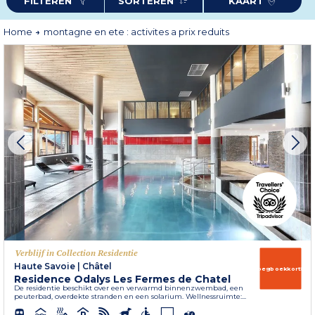
FILTEREN
SORTEREN
KAART
Home
montagne en ete : activites a prix reduits
Verblijf in Collection Residentie
Haute Savoie
|
Châtel
Vroegboekkorting
Residence Odalys Les Fermes de Chatel
De residentie beschikt over een verwarmd binnenzwembad, een
peuterbad, overdekte stranden en een solarium. Wellnessruimte:...