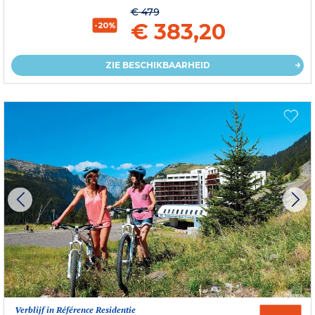
€ 479
€ 383,20
-20%
ZIE BESCHIKBAARHEID
Verblijf in Référence Residentie