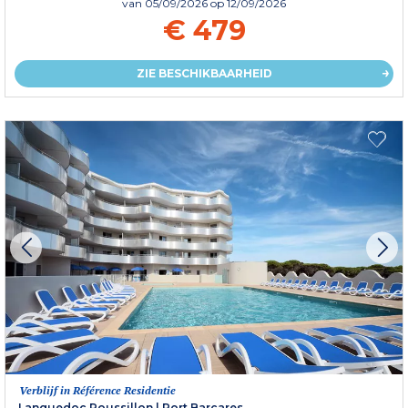
van
05/09/2026
op 12/09/2026
€ 479
ZIE BESCHIKBAARHEID
Verblijf in Référence Residentie
Languedoc Roussillon
|
Port Barcares