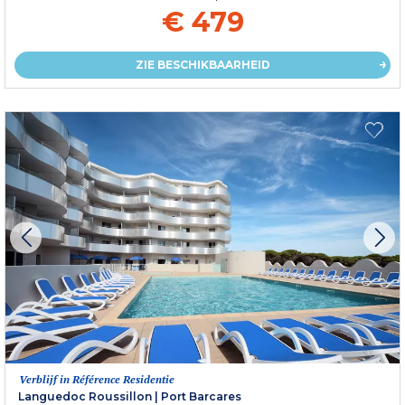
€ 479
ZIE BESCHIKBAARHEID
Verblijf in Référence Residentie
Languedoc Roussillon
|
Port Barcares