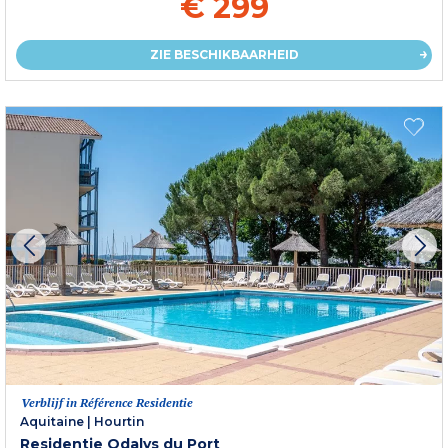
€ 299
ZIE BESCHIKBAARHEID
Verblijf in Référence Residentie
Aquitaine
|
Hourtin
Residentie Odalys du Port