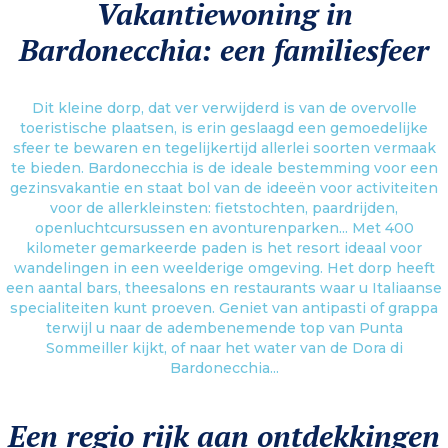
Vakantiewoning in
soorten bomen en bloemen te bewonderen. Geniet van het comfort van het
Résidence Villagio Campo Smith
en beleef een onvergetelijk verblijf in de
Bardonecchia: een familiesfeer
Italiaanse Alpen!
Meer informatie
Dit kleine dorp, dat ver verwijderd is van de overvolle
toeristische plaatsen, is erin geslaagd een gemoedelijke
sfeer te bewaren en tegelijkertijd allerlei soorten vermaak
te bieden. Bardonecchia is de ideale bestemming voor een
gezinsvakantie en staat bol van de ideeën voor activiteiten
voor de allerkleinsten: fietstochten, paardrijden,
openluchtcursussen en avonturenparken... Met 400
kilometer gemarkeerde paden is het resort ideaal voor
wandelingen in een weelderige omgeving. Het dorp heeft
een aantal bars, theesalons en restaurants waar u Italiaanse
specialiteiten kunt proeven. Geniet van antipasti of grappa
terwijl u naar de adembenemende top van Punta
Sommeiller kijkt, of naar het water van de Dora di
Bardonecchia...
Een regio rijk aan ontdekkingen