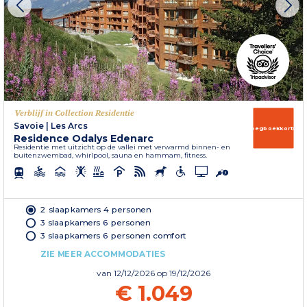
Verblijf in Collection Residentie
Savoie
|
Les Arcs
Vroegboekkorting
Residence Odalys Edenarc
Residentie met uitzicht op de vallei met verwarmd binnen- en
buitenzwembad, whirlpool, sauna en hammam, fitness.
2 slaapkamers 4 personen
3 slaapkamers 6 personen
3 slaapkamers 6 personen comfort
ZIE MEER ACCOMMODATIES
van
12/12/2026
op 19/12/2026
€ 1.049