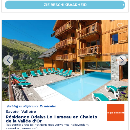
ZIE BESCHIKBAARHEID
Verblijf in Référence Residentie
Savoie
|
Valloire
Vroegboekkorting
Résidence Odalys Le Hameau en Chalets
de la Vallée d'Or
Residentie dicht bij het dorp met verwarmd halfoverdekt
zwembad, sauna, wifi.