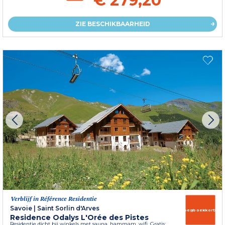
€ 279,20
ZIE BESCHIKBAARHEID
Verblijf in Référence Residentie
Savoie
|
Saint Sorlin d'Arves
Vroegboekkorting
Residence Odalys L'Orée des Pistes
Residentie dicht bij winkels met sauna, hammam, wifi. Gratis: