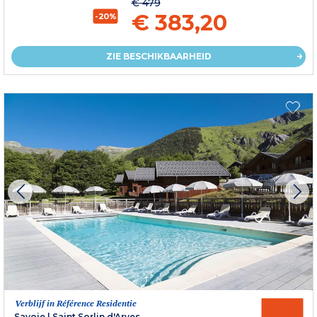
€ 479
€ 383,20
-20%
ZIE BESCHIKBAARHEID
Verblijf in Référence Residentie
Savoie
|
Saint Sorlin d'Arves