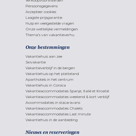
Verkoopvoorwaarden
Persoonsgegevens
Accepteer cookies
Laagste prijsgarantie
Hulp en veelgestelde vragen
Onze wettelijke vermeldingen
Thema's van vakantieverhu
Onze bestemmingen
Vakantiehuis aan zee
Skivakantie
Vakantieverblijf in de bergen
Vakantiehuis op het platteland
Aparthotels in het centrum
Vakantiehuis in Corsica
Vakantieaccommodaties Spanje, Italië et Kroatië
Vakantieaccommodaties weekend & kort verblijf
Accommodaties in stacaravans
Vakantieaccommodaties Chalets
Vakantieaccommodaties Last minute
Vakantiehuis in de aanbieding
Nieuws en reserveringen