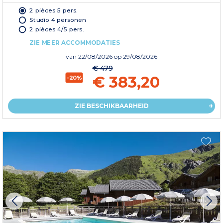
2 pièces 5 pers.
Studio 4 personen
2 pièces 4/5 pers.
ZIE MEER ACCOMMODATIES
van
22/08/2026
op 29/08/2026
€ 479
€ 383,20
-20%
ZIE BESCHIKBAARHEID