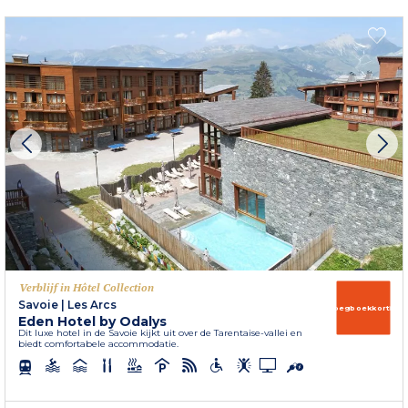
Verblijf in Hôtel Collection
Savoie
|
Les Arcs
Vroegboekkorting
Eden Hotel by Odalys
Dit luxe hotel in de Savoie kijkt uit over de Tarentaise-vallei en
biedt comfortabele accommodatie.