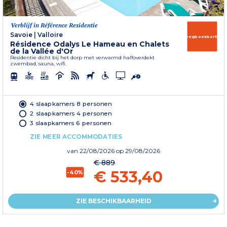
Verblijf in Référence Residentie
Savoie
|
Valloire
Vroegboekkorting
Résidence Odalys Le Hameau en Chalets
de la Vallée d'Or
Residentie dicht bij het dorp met verwarmd halfoverdekt
zwembad, sauna, wifi.
4 slaapkamers 8 personen
2 slaapkamers 4 personen
3 slaapkamers 6 personen
ZIE MEER ACCOMMODATIES
van
22/08/2026
op 29/08/2026
€ 889
€ 533,40
-40%
ZIE BESCHIKBAARHEID