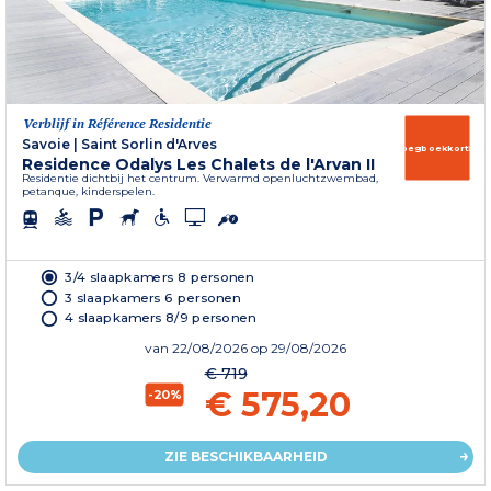
Verblijf in Référence Residentie
Savoie
|
Saint Sorlin d'Arves
Vroegboekkorting
Residence Odalys Les Chalets de l'Arvan II
Residentie dichtbij het centrum. Verwarmd openluchtzwembad,
petanque, kinderspelen.
3/4 slaapkamers 8 personen
3 slaapkamers 6 personen
4 slaapkamers 8/9 personen
van
22/08/2026
op 29/08/2026
€ 719
€ 575,20
-20%
ZIE BESCHIKBAARHEID