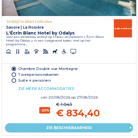
Verblijf in Hôtel Collection
Savoie
|
La Rosière
Vroegboekkorting
L'Écrin Blanc Hotel by Odalys
Voor een eersteklas verblijf op niveau verwelkomt L'Écrin Blanc
Hotel by Odalys u in een rustgevend kader, met op het
programma...
Chambre Double vue Montagne
Tweepersoonskamer
Suite 4 personen
ZIE MEER ACCOMMODATIES
van
20/08/2026
op 27/08/2026
€ 1.043
€ 834,40
-20%
ZIE BESCHIKBAARHEID