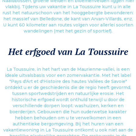
Naaldbossen, groene weiden en bloemenvelden liggen hier
vlakbij. Tijdens uw vakantie in La Toussuire kunt u in alle
rust het natuurschoon van het hooggebergte bewonderen:
het massief van Belledone, de kant van Arvan-Villards, enz.
U kunt 60 kilometer aan routes volgen voor allerlei soorten
wandelingen (met het gezin of sportief).
Het erfgoed van La Toussuire
La Toussuire, in het hart van de Maurienne-vallei, is een
ideale uitvalsbasis voor een zomervakantie. Met het label
"Pays d'Art et d'Histoire des hautes Vallées de Savoie"
ontdekt u er de geschiedenis die de regio heeft gevormd,
tussen sportwedstrijden en natuurlijke erosie. Het
historische erfgoed wordt onthuld terwijl u door de
verschillende dorpen loopt: washuizen, kerken en
boerderijen. Gebouwen die hun ouderwetse karakter
hebben behouden om u te verwelkomen in een
authentieke bergomgeving. Bij het huren van een
vakantiewoning in La Toussuire ontkomt u ook niet aan de
heerlijke plaatselijke gerechten. De restaurants in de