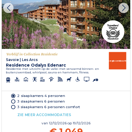
Verblijf in Collection Residentie
Savoie
|
Les Arcs
Vroegboekkorting
Residence Odalys Edenarc
Residentie met uitzicht op de vallei met verwarmd binnen- en
buitenzwembad, whirlpool, sauna en hammam, fitness.
2 slaapkamers 4 personen
3 slaapkamers 6 personen
3 slaapkamers 6 personen comfort
ZIE MEER ACCOMMODATIES
van
12/12/2026
op 19/12/2026
€ 1.049