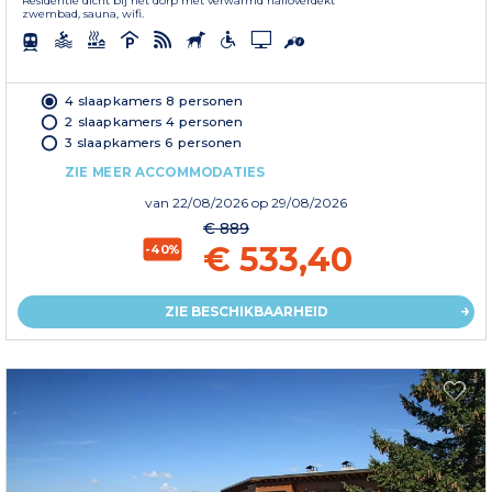
Residentie dicht bij het dorp met verwarmd halfoverdekt
zwembad, sauna, wifi.
4 slaapkamers 8 personen
2 slaapkamers 4 personen
3 slaapkamers 6 personen
ZIE MEER ACCOMMODATIES
van
22/08/2026
op 29/08/2026
€ 889
€ 533,40
-40%
ZIE BESCHIKBAARHEID