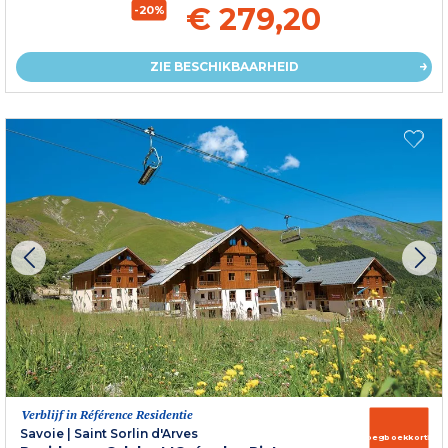
€ 279,20
-20%
ZIE BESCHIKBAARHEID
Verblijf in Référence Residentie
Savoie
|
Saint Sorlin d'Arves
Vroegboekkorting