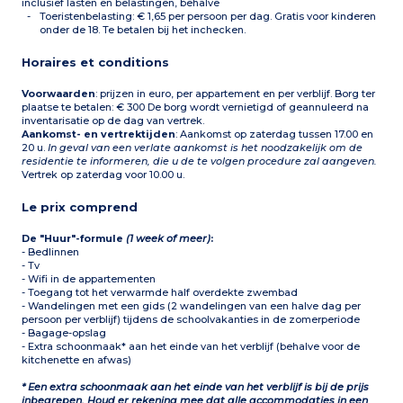
begane grond
:
inclusief lasten en belastingen, behalve
Woonkamer met
Toeristenbelasting: € 1,65 per persoon per dag. Gratis voor kinderen
slaapbank voor 2 personen
onder de 18. Te betalen bij het inchecken.
Ingerichte kitchenette
(koelkast, keramische
Horaires et conditions
kookplaat,
magnetron/grill,
afzuigkap, vaatwasser,
Voorwaarden
: prijzen in euro, per appartement en per verblijf. Borg ter
waterkoker,
plaatse te betalen: € 300 De borg wordt vernietigd of geannuleerd na
koffiezetapparaat) 1
inventarisatie op de dag van vertrek.
slaapkamer met 1
Aankomst- en vertrektijden
: Aankomst op zaterdag tussen 17.00 en
tweepersoonsbed wc
20 u.
In geval van een verlate aankomst is het noodzakelijk om de
Balkon
Op de eerste
residentie te informeren, die u de te volgen procedure zal aangeven.
verdieping
: 1 slaapkamer
Vertrek op zaterdag voor 10.00 u.
met 2 eenpersoonsbedden
of 2 stapelbedden
Badkamer of
Le prix comprend
doucheruimte
De "Huur"-formule
(1 week of meer)
:
- Bedlinnen
- Tv
- Wifi in de appartementen
- Toegang tot het verwarmde half overdekte zwembad
- Wandelingen met een gids (2 wandelingen van een halve dag per
persoon per verblijf) tijdens de schoolvakanties in de zomerperiode
- Bagage-opslag
- Extra schoonmaak* aan het einde van het verblijf (behalve voor de
kitchenette en afwas)
* Een extra schoonmaak aan het einde van het verblijf is bij de prijs
inbegrepen. Houd er rekening mee dat alle accommodaties in een