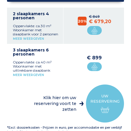
2 slaapkamers 4
€ 849
personen
20%
€ 679,20
Oppervlakte: ca.30 m²
Woonkamer met
slaapbank voor 2 personen
Volledig ingerichte keuken
MEER WEERGEVEN
(koelkast, keramische
kookplaat,
3 slaapkamers 6
magnetron/grill,
personen
afzuigkap, vaatwasser,
€ 899
waterkoker,
Oppervlakte: ca.40 m²
filterkoffiezetapparaat) 1
Woonkamer met
slaapkamer met 1
uittrekbare slaapbank
tweepersoonsbed
voor 2 personen Uitgeruste
Badkamer, aparte wc voor
MEER WEERGEVEN
kitchenette (koelkast,
de meesten Balkon
keramische kookplaat,
magnetron/grill,
afzuigkap, vaatwasser,
waterkoker,
UW
Klik hier om uw
filterkoffiezetapparaat) 1
RESERVERING
slaapkamer met 1
reservering voort te
tweepersoonsbed 1
zetten
slaapkamer met 2
eenpersoonsbedden of 2
stapelbedden Badkamer,
aparte wc (extra douche)
*Excl. dossierkosten - Prijzen in euro, per accommodatie en per verblijf
Balkon OF
Op de