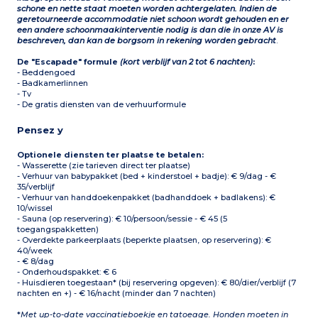
schone en nette staat moeten worden achtergelaten. Indien de
geretourneerde accommodatie niet schoon wordt gehouden en er
een andere schoonmaakinterventie nodig is dan die in onze AV is
beschreven, dan kan de borgsom in rekening worden gebracht
.
De "Escapade" formule
(kort verblijf van 2 tot 6 nachten)
:
- Beddengoed
- Badkamerlinnen
- Tv
- De gratis diensten van de verhuurformule
Pensez y
Optionele diensten ter plaatse te betalen:
- Wasserette (zie tarieven direct ter plaatse)
- Verhuur van babypakket (bed + kinderstoel + badje): € 9/dag - €
35/verblijf
- Verhuur van handdoekenpakket (badhanddoek + badlakens): €
10/wissel
- Sauna (op reservering): € 10/persoon/sessie - € 45 (5
toegangspakketten)
- Overdekte parkeerplaats (beperkte plaatsen, op reservering): €
40/week
- € 8/dag
- Onderhoudspakket: € 6
- Huisdieren toegestaan* (bij reservering opgeven): € 80/dier/verblijf (7
nachten en +) - € 16/nacht (minder dan 7 nachten)
*
Met up-to-date vaccinatieboekje en tatoeage. Honden moeten in