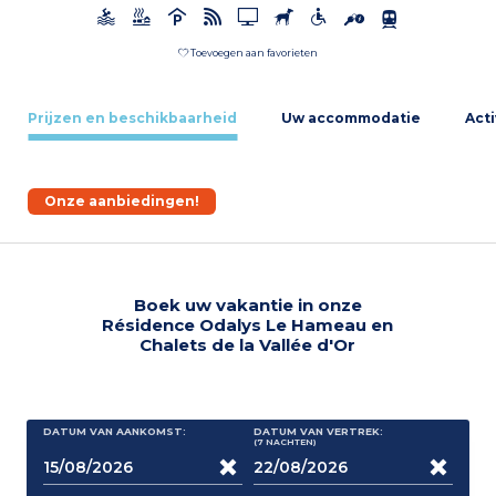
Toevoegen aan favorieten
Prijzen en beschikbaarheid
Uw accommodatie
Acti
Onze aanbiedingen!
Boek uw vakantie in onze
Résidence Odalys Le Hameau en
Chalets de la Vallée d'Or
DATUM VAN AANKOMST:
DATUM VAN VERTREK:
(7
NACHTEN
)