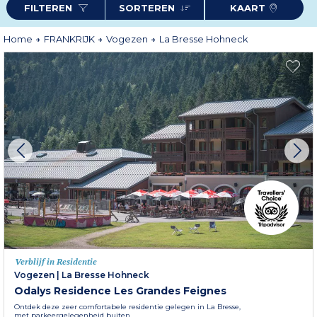
FILTEREN
SORTEREN
KAART
Meer informatie
Home
FRANKRIJK
Vogezen
La Bresse Hohneck
Verblijf in Residentie
Vogezen
|
La Bresse Hohneck
Odalys Residence Les Grandes Feignes
Ontdek deze zeer comfortabele residentie gelegen in La Bresse,
met parkeergelegenheid buiten.