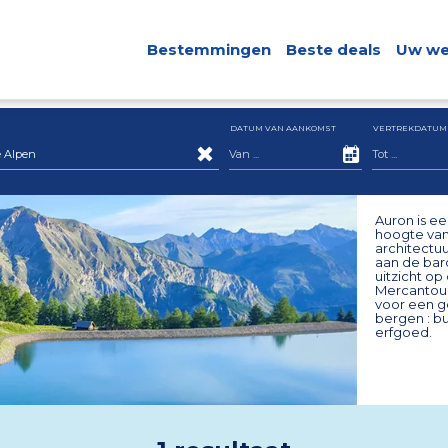
Bestemmingen
Beste deals
Uw we
DATUM VAN AANKOMST
VERTREKDATUM
 Alpen
Auron is ee
hoogte van 
architectu
aan de bar
uitzicht o
Mercantour 
voor een g
bergen : bu
erfgoed.