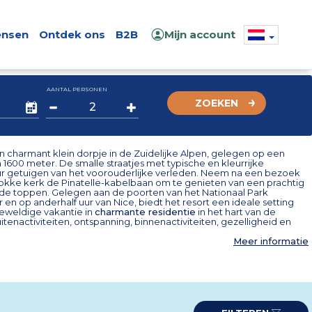
nsen
Ontdek ons
B2B
Mijn account
AANTAL PERSONEN
ZOEKEN
n charmant klein dorpje in de Zuidelijke Alpen, gelegen op een
1600 meter. De smalle straatjes met typische en kleurrijke
ur getuigen van het voorouderlijke verleden. Neem na een bezoek
okke kerk de Pinatelle-kabelbaan om te genieten van een prachtig
p de toppen. Gelegen aan de poorten van het Nationaal Park
en op anderhalf uur van Nice, biedt het resort een ideale setting
eweldige vakantie in
charmante residentie
in het hart van de
itenactiviteiten, ontspanning, binnenactiviteiten, gezelligheid en
Meer informatie