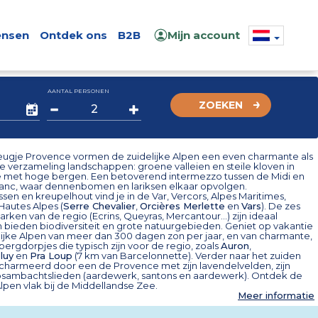
nsen
Ontdek ons
B2B
Mijn account
AANTAL PERSONEN
ZOEKEN
eugje Provence vormen de zuidelijke Alpen een even charmante als
ke verzameling landschappen: groene valleien en steile kloven in
 met hoge bergen. Een betoverend intermezzo tussen de Midi en
anc, waar dennenbomen en lariksen elkaar opvolgen.
n en kreupelhout vind je in de Var, Vercors, Alpes Maritimes,
autes Alpes (
Serre Chevalier
,
Orcières Merlette
en
Vars
). De zes
arken van de regio (Ecrins, Queyras, Mercantour...) zijn ideaal
 bieden biodiversiteit en grote natuurgebieden. Geniet op vakantie
elijke Alpen van meer dan 300 dagen zon per jaar, en van charmante,
bergdorpjes die typisch zijn voor de regio, zoals
Auron
,
luy
en
Pra Loup
(7 km van Barcelonnette). Verder naar het zuiden
charmeerd door een de Provence met zijn lavendelvelden, zijn
psambachtslieden (aardewerk, santons en aardewerk). Ontdek de
Alpen vlak bij de Middellandse Zee.
Meer informatie