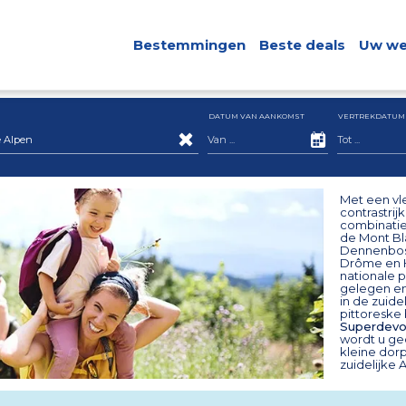
Bestemmingen
Beste deals
Uw we
DATUM VAN AANKOMST
VERTREKDATUM
 Alpen
Met een vl
contrastrij
combinatie
de Mont Bl
Dennenbosse
Drôme en H
nationale p
gelegen en
in de zuid
pittoreske 
Superdevo
wordt u ge
kleine dor
zuidelijke 