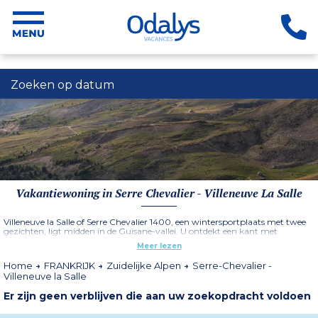
Zoeken op datum
Vakantiewoning in Serre Chevalier - Villeneuve La Salle
Villeneuve la Salle of Serre Chevalier 1400, een wintersportplaats met twee
gezichten, ligt midden in de Guisane-vallei. U ontdekt een kant met
traditionele charme (het oudste gedeelte) met typische dorpshuizen en
Meer lezen
chalets zoals het
Résidence Aquisana
. In de winter zorgt een pendeldienst
voor een gemakkelijke toegang tot de skipistes. U zult ook verleid worden
Home
FRANKRIJK
Zuidelijke Alpen
Serre-Chevalier -
door het modernere deel van dit resort in de zuidelijke Alpen met zijn
Villeneuve la Salle
residenties van moderne architectuur.
Er zijn geen verblijven die aan uw zoekopdracht voldoen