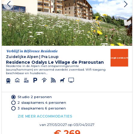
Verblijf in Référence Residentie
Zuidelijke Alpen
|
Pra Loup
Vroegboekkorting
Residence Odalys Le Village de Praroustan
Residentie in de Alpen met ontspanningsruimte
(sauna/hammam) en verwarmd overdekt zwembad. Wifi-toegang
beschikbaar en huisdieren...
Studio 2 personen
2 slaapkamers 4 personen
3 slaapkamers 6 personen
ZIE MEER ACCOMMODATIES
van
27/03/2027
op 03/04/2027
€ 269