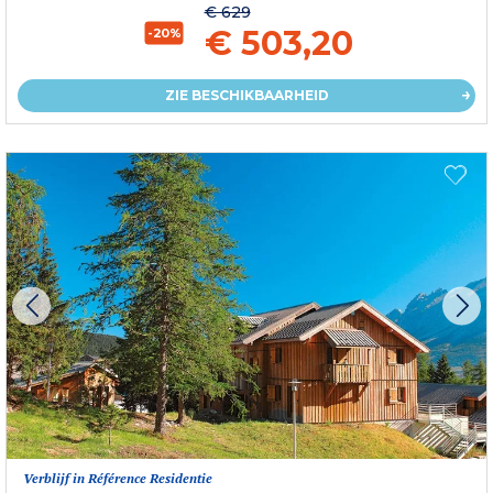
€ 629
€ 503,20
-20%
ZIE BESCHIKBAARHEID
Verblijf in Référence Residentie