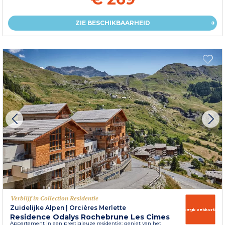
ZIE BESCHIKBAARHEID
Verblijf in Collection Residentie
Zuidelijke Alpen
|
Orcières Merlette
Vroegboekkorting
Residence Odalys Rochebrune Les Cimes
Appartement in een prestigieuze residentie: geniet van het