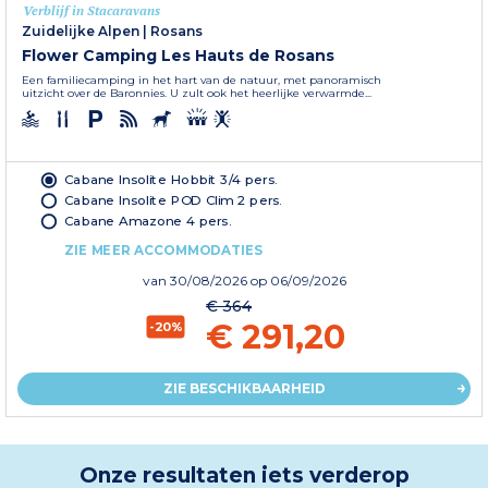
Verblijf in Stacaravans
Zuidelijke Alpen
|
Rosans
Flower Camping Les Hauts de Rosans
Een familiecamping in het hart van de natuur, met panoramisch
uitzicht over de Baronnies. U zult ook het heerlijke verwarmde...
Cabane Insolite Hobbit 3/4 pers.
Cabane Insolite POD Clim 2 pers.
Cabane Amazone 4 pers.
ZIE MEER ACCOMMODATIES
van
30/08/2026
op 06/09/2026
€ 364
€ 291,20
-20%
ZIE BESCHIKBAARHEID
Onze resultaten iets verderop