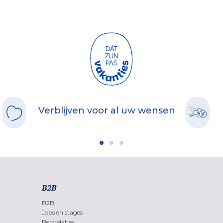
Verblijven voor al uw wensen
B2B
B2B
Jobs en stages
Persrelaties