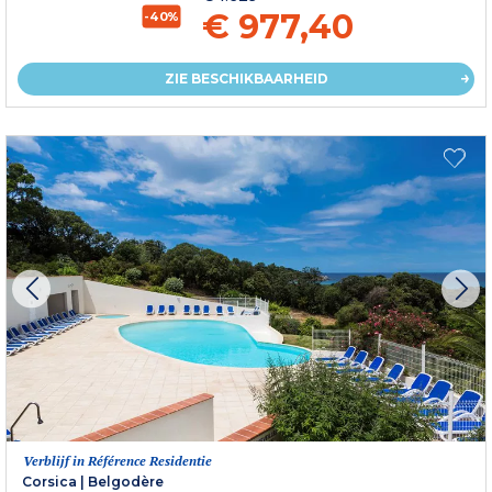
€ 977,40
-40%
ZIE BESCHIKBAARHEID
Verblijf in Référence Residentie
Corsica
|
Belgodère