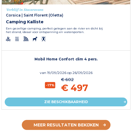
Verblijf in Stacaravans
Corsica
|
Saint Florent (Oletta)
Camping Kalliste
Een gezellige camping, perfect gelegen aan de rivier en dicht bij
het strand, ideaal voor ontspanning en watersporten.
Mobil Home Confort clim 4 pers.
van
19/09/2026
op 26/09/2026
€ 602
€ 497
-17%
ZIE BESCHIKBAARHEID
MEER RESULTATEN BEKIJKEN