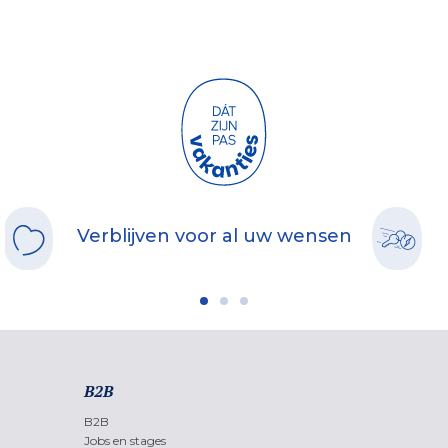
Figueira da Foz
of de perfecte golven van Nazaré. Deze veelzijdige regio zit
vol verrassingen ...
Verblijven voor al uw wensen
B2B
B2B
Jobs en stages