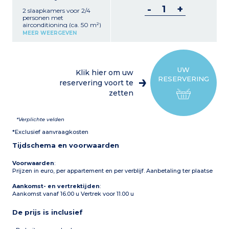
slaapkamer met 1
-
+
2 slaapkamers voor 2/4
tweepersoonsbed of 2
personen met
eenpersoonsbedden
airconditioning (ca. 50 m²)
Badkamer en wc Terras of
Woonkamer met zitbank
balkon Satelliet-tv
MEER WEERGEVEN
en eethoek
Airconditioning
Uitgeruste kitchenette met
koelkast, kookplaat,
magnetron,
koffiezetapparaat
UW
Klik hier om uw
1 slaapkamer met 1
RESERVERING
tweepersoonsbed of 2
reservering voort te
eenpersoonsbedden
zetten
Badkamer en wc
Terras of balkon
Satelliet-tv
Airconditioning
*Verplichte velden
Typologie voornamelijk
*Exclusief aanvraagkosten
op de begane grond
Tijdschema en voorwaarden
Voorwaarden
:
Prijzen in euro, per appartement en per verblijf. Aanbetaling ter plaatse
Aankomst- en vertrektijden
:
Aankomst vanaf 16.00 u Vertrek voor 11.00 u
De prijs is inclusief