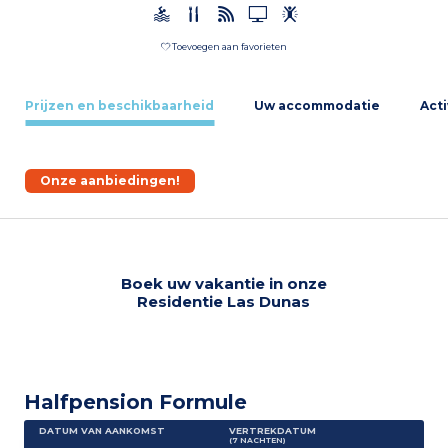
Toevoegen aan favorieten
Prijzen en beschikbaarheid
Uw accommodatie
Acti
Onze aanbiedingen!
Boek uw vakantie in onze
Residentie Las Dunas
Halfpension Formule
DATUM VAN AANKOMST
VERTREKDATUM
(7
NACHTEN
)