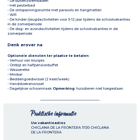
- De buitenzwembaden
- Het peuterbad
- De ontspanningsruimte met parasols en hangmatten
- Wifi
- De kinder-/jeugdactiviteiten voor 5-12 jaar tijdens de schoolvakanties
in de zomerperiode
- De dag- en avondactiviteiten tijdens de schoolvakanties in de
zomerperiode
Denk erover na
Optionele diensten ter plaatse te betalen
:
- Verhuur van kluisjes
- Ontbijt en halfpensionbuffet
- Wasserette
- Minibar
- Beddengoedwissel (2 keer/week)
- Handdoekenwissel
- Dagelijkse schoonmaak
Opmerking
: huisdieren niet toegestaan.
Praktische informatie
Uw vakantieadres
CHICLANA DE LA FRONTERA
11130
CHICLANA
DE LA FRONTERA