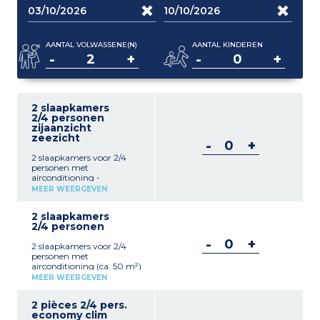
AANTAL VOLWASSENE(N)
AANTAL KINDEREN
-
+
-
+
2 slaapkamers
2/4 personen
zijaanzicht
zeezicht
-
+
2 slaapkamers voor 2/4
personen met
airconditioning -
Uitzeezicht (ca. 50 m²)
MEER WEERGEVEN
Woonkamer met zitbank
en eethoek Uitgeruste
2 slaapkamers
kitchenette met koelkast,
2/4 personen
kookplaat, magnetron,
koffiezetapparaat 1
-
+
2 slaapkamers voor 2/4
slaapkamer met 1
personen met
tweepersoonsbed of 2
airconditioning (ca. 50 m²)
eenpersoonsbedden
Woonkamer met zitbank
Badkamer en wc Terras of
MEER WEERGEVEN
en eethoek Uitgeruste
balkon Satelliet-tv
kitchenette met koelkast,
Airconditioning
2 pièces 2/4 pers.
kookplaat, magnetron,
economy clim
koffiezetapparaat 1