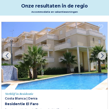
Santa Teresa en de levendige jachthaven bezoeken. Voor een geslaagde
Onze resultaten in de regio
vakantie met vrienden of familie, boekt u uw verblijf in El Campello
Meer informatie
Accommodatie en vakantiewoningen
Verblijf in Residentie
Costa Blanca
|
Denia
Residentie El Faro