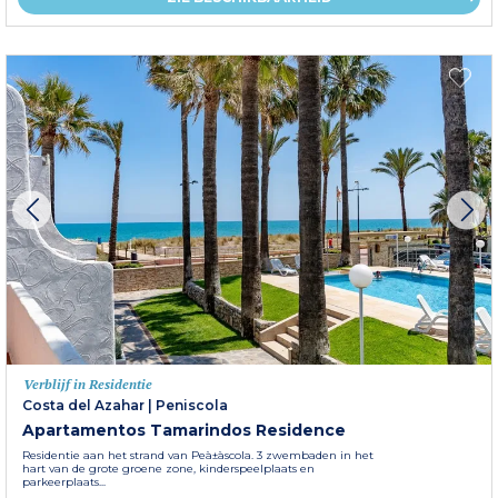
Verblijf in Residentie
Costa del Azahar
|
Peniscola
Apartamentos Tamarindos Residence
Residentie aan het strand van Peà±à­scola. 3 zwembaden in het
hart van de grote groene zone, kinderspeelplaats en
parkeerplaats...