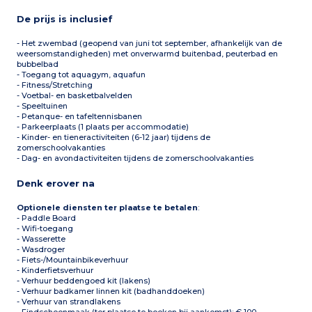
De prijs is inclusief
- Het zwembad (geopend van juni tot september, afhankelijk van de
weersomstandigheden) met onverwarmd buitenbad, peuterbad en
bubbelbad
- Toegang tot aquagym, aquafun
- Fitness/Stretching
- Voetbal- en basketbalvelden
- Speeltuinen
- Petanque- en tafeltennisbanen
- Parkeerplaats (1 plaats per accommodatie)
- Kinder- en tieneractiviteiten (6-12 jaar) tijdens de
zomerschoolvakanties
- Dag- en avondactiviteiten tijdens de zomerschoolvakanties
Denk erover na
Optionele diensten ter plaatse te betalen
:
- Paddle Board
- Wifi-toegang
- Wasserette
- Wasdroger
- Fiets-/Mountainbikeverhuur
- Kinderfietsverhuur
- Verhuur beddengoed kit (lakens)
- Verhuur badkamer linnen kit (badhanddoeken)
- Verhuur van strandlakens