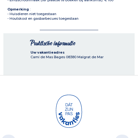
- Eindschoonmaak (ter plaatse te boeken bij aankomst): € 100
Opmerking
:
- Huisdieren niet toegestaan
- Houtskool en gasbarbecues toegestaan
Praktische informatie
Uw vakantieadres
Camí de Mas Bages
08380
Malgrat de Mar