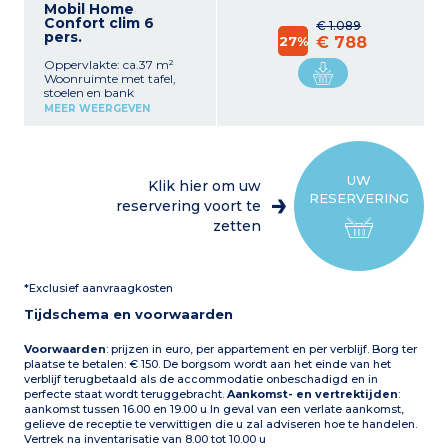
Mobil Home
Confort clim 6
€ 1.089
pers.
27%
€ 788
Oppervlakte: ca.37 m²
Woonruimte met tafel,
stoelen en bank
Keukenhoek (koelkast met
MEER WEERGEVEN
vriesvak, 4-pits
gaskookplaat, magnetron,
elektrische
filterkoffiezetapparaat,
waterkoker)
UW
Klik hier om uw
1 slaapkamer met 1
RESERVERING
tweepersoonsbed (140 x
reservering voort te
190 of 160 x 190 cm)
zetten
1 slaapkamer met 2
eenpersoonsbedden
1 slaapkamer met
eenpersoonsbedden of
*Exclusief aanvraagkosten
stapelbedden
Badkamer met douche en
Tijdschema en voorwaarden
wastafel
Toilet (apart of in de
badkamer)
Voorwaarden
: prijzen in euro, per appartement en per verblijf. Borg ter
Gedeeltelijk overdekt terras
plaatse te betalen: € 150. De borgsom wordt aan het einde van het
met tuinmeubilair (tafel en
verblijf terugbetaald als de accommodatie onbeschadigd en in
stoelen), barbecue of
perfecte staat wordt teruggebracht.
Aankomst- en vertrektijden
:
plancha (afhankelijk van
aankomst tussen 16.00 en 19.00 u In geval van een verlate aankomst,
beschikbaarheid)
gelieve de receptie te verwittigen die u zal adviseren hoe te handelen.
Vertrek na inventarisatie van 8.00 tot 10.00 u