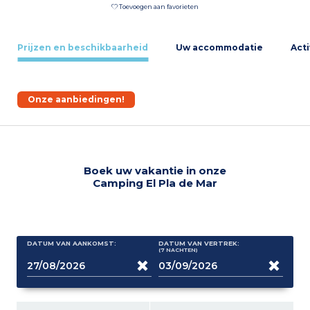
Toevoegen aan favorieten
Prijzen en beschikbaarheid
Uw accommodatie
Acti
Onze aanbiedingen!
Boek uw vakantie in onze
Camping El Pla de Mar
DATUM VAN AANKOMST:
DATUM VAN VERTREK:
(7
NACHTEN
)