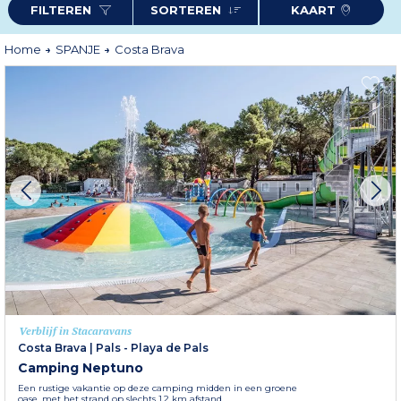
FILTEREN
SORTEREN
KAART
wedijveren met de bergketens voor de mooiste panorama's. Ook aan
activiteiten geen gebrek: wandelen, zwemmen, duiken en pretparken
wachten op u!
Meer informatie
Home
SPANJE
Costa Brava
Verblijf in Stacaravans
Costa Brava
|
Pals - Playa de Pals
Camping Neptuno
Een rustige vakantie op deze camping midden in een groene
oase, met het strand op slechts 1,2 km afstand.