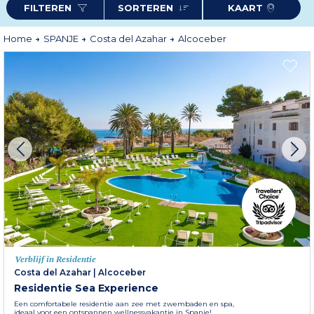
FILTEREN
SORTEREN
KAART
een stel, een gezin of een groep vrienden bent: laat u verleiden tot een
ontspannende vakantie en ga naar een van de mooiste mediterrane
bestemmingen in Spanje!
Meer informatie
Home
SPANJE
Costa del Azahar
Alcoceber
Verblijf in Residentie
Costa del Azahar
|
Alcoceber
Residentie Sea Experience
Een comfortabele residentie aan zee met zwembaden en spa,
ideaal voor een ontspannen wellnessvakantie in Spanje!