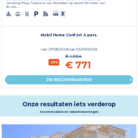
camping Playa Tropicana van Alcoceber op slechts 50 meter van
de zee,...
Mobil Home Confort 4 pers.
van
27/08/2026
op 03/09/2026
€ 1.004
€ 771
-23%
ZIE BESCHIKBAARHEID
Onze resultaten iets verderop
Accommodatie en vakantiewoningen