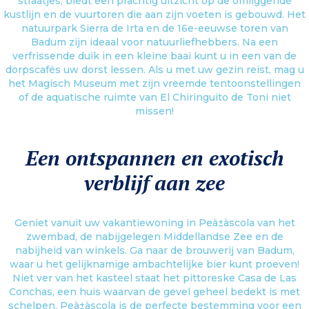
straatjes, biedt een prachtig uitzicht op de omliggende
kustlijn en de vuurtoren die aan zijn voeten is gebouwd. Het
natuurpark Sierra de Irta en de 16e-eeuwse toren van
Badum zijn ideaal voor natuurliefhebbers. Na een
verfrissende duik in een kleine baai kunt u in een van de
dorpscafés uw dorst lessen. Als u met uw gezin reist, mag u
het Magisch Museum met zijn vreemde tentoonstellingen
of de aquatische ruimte van El Chiringuito de Toni niet
missen!
Een ontspannen en exotisch
verblijf aan zee
Geniet vanuit uw vakantiewoning in Peà±à­scola van het
zwembad, de nabijgelegen Middellandse Zee en de
nabijheid van winkels. Ga naar de brouwerij van Badum,
waar u het gelijknamige ambachtelijke bier kunt proeven!
Niet ver van het kasteel staat het pittoreske Casa de Las
Conchas, een huis waarvan de gevel geheel bedekt is met
schelpen. Peà±à­scola is de perfecte bestemming voor een