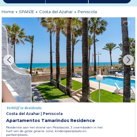
omgeving, waaronder de noordelijke moerassen, met hun diverse flora en
fauna, en het natuurpark Sierra de Irta, ten zuiden van het dorp.
Meer informatie
Home
SPANJE
Costa del Azahar
Peniscola
Verblijf in Residentie
Costa del Azahar
|
Peniscola
Apartamentos Tamarindos Residence
Residentie aan het strand van Peà±à­scola. 3 zwembaden in het
hart van de grote groene zone, kinderspeelplaats en
parkeerplaats...