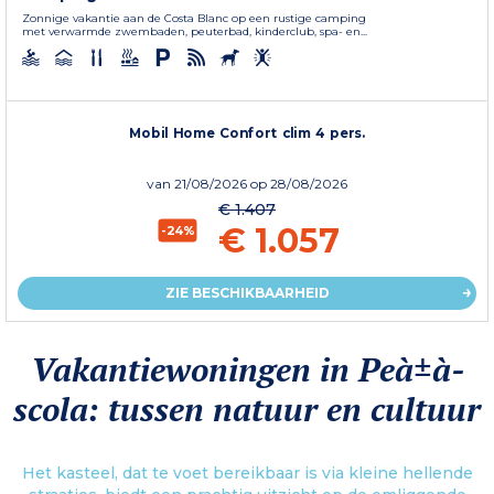
Zonnige vakantie aan de Costa Blanc op een rustige camping
met verwarmde zwembaden, peuterbad, kinderclub, spa- en...
Mobil Home Confort clim 4 pers.
van
21/08/2026
op 28/08/2026
€ 1.407
€ 1.057
-24%
ZIE BESCHIKBAARHEID
Vakantiewoningen in Peà±à­
scola: tussen natuur en cultuur
Het kasteel, dat te voet bereikbaar is via kleine hellende