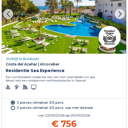
Verblijf in Residentie
Costa del Azahar
|
Alcoceber
Residentie Sea Experience
Een comfortabele residentie aan zee met zwembaden en spa,
ideaal voor een ontspannen wellnessvakantie in Spanje!
3 pièces climatisé 3/5 pers.
3 pièces climatisé 3/5 pers. vue mer latérale
van
22/09/2026
op 29/09/2026
€ 756