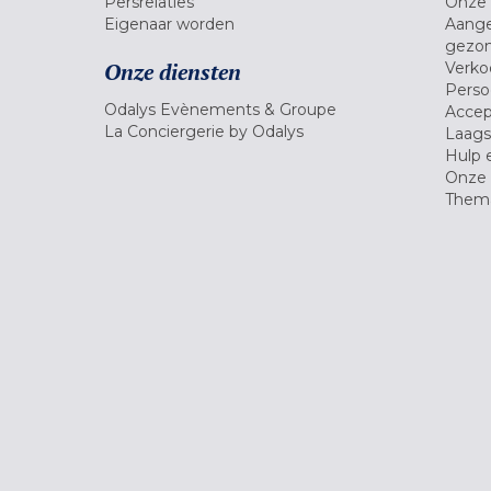
Persrelaties
Onze 
Eigenaar worden
Aange
gezon
Onze diensten
Verko
Pers
Odalys Evènements & Groupe
Accep
La Conciergerie by Odalys
Laagst
Hulp 
Onze 
Thema