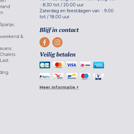
gen
:
8.30 tot
/
20.00 uur
eland
Zaterdag en feestdagen van :
9.00
um
tot
/
18.00 uur.
Spanje,
Blijf in contact
 weekend &
avans
Veilig betalen
Chalets
Last
ding
Meer informatie +