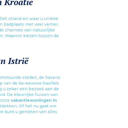
n Kroatië
 het strand en waar u unieke
 badplaats met veel vertier,
 de charmes van natuurlijke
en. Waarom kiezen tussen de
n Istrië
e ommuurde steden, de havens
op van de 6e-eeuwse basiliek
ag u zeker een bezoek aan de
rd. De kleurrijke huizen van
 onze
vakantiewoningen in
ontdekken. Of het nu gaat om
e kunt u genieten van alles