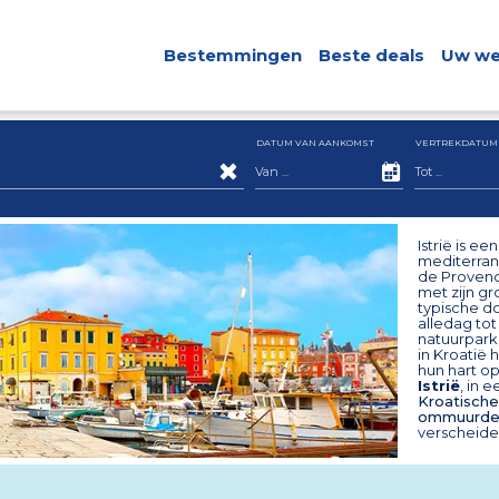
Bestemmingen
Beste deals
Uw we
DATUM VAN AANKOMST
VERTREKDATUM
Istrië is e
mediterran
de Provence
met zijn g
typische d
alledag tot
natuurpark
in Kroatië
hun hart op
Istrië
, in 
Kroatische
ommuurde s
verscheide