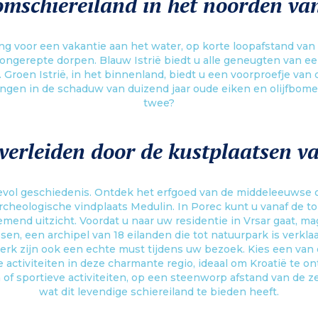
mschiereiland in het noorden va
ing voor een vakantie aan het water, op korte loopafstand van
ongerepte dorpen. Blauw Istrië biedt u alle geneugten van een
. Groen Istrië, in het binnenland, biedt u een voorproefje van
ngen in de schaduw van duizend jaar oude eiken en olijfbom
twee?
verleiden door de kustplaatsen va
rdevol geschiedenis. Ontdek het erfgoed van de middeleeuws
archeologische vindplaats Medulin. In Porec kunt u vanaf de t
nd uitzicht. Voordat u naar uw residentie in Vrsar gaat, m
sen, een archipel van 18 eilanden die tot natuurpark is verklaa
erk zijn ook een echte must tijdens uw bezoek. Kies een van
le activiteiten in deze charmante regio, ideaal om Kroatië te 
of sportieve activiteiten, op een steenworp afstand van de ze
wat dit levendige schiereiland te bieden heeft.