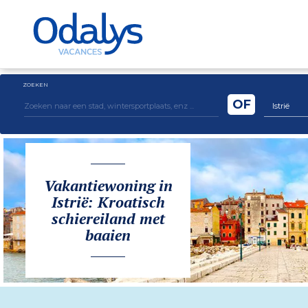
ZOEKEN
OF
Istrië
Vakantiewoning in
Istrië: Kroatisch
schiereiland met
baaien