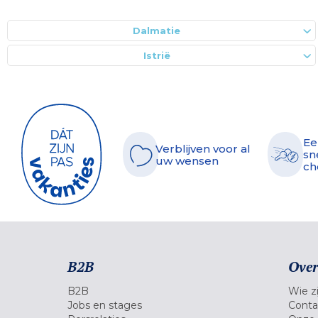
Dalmatie
Istrië
Ee
Verblijven voor al
sn
uw wensen
ch
B2B
Over
B2B
Wie zi
Jobs en stages
Conta