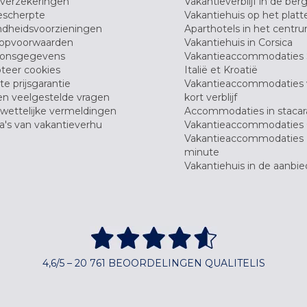
verzekeringen
Vakantieverblijf in de ber
scherpte
Vakantiehuis op het platt
dheidsvoorzieningen
Aparthotels in het centr
opvoorwaarden
Vakantiehuis in Corsica
oonsgegevens
Vakantieaccommodaties 
teer cookies
Italië et Kroatië
e prijsgarantie
Vakantieaccommodaties
en veelgestelde vragen
kort verblijf
wettelijke vermeldingen
Accommodaties in stacar
's van vakantieverhu
Vakantieaccommodaties 
Vakantieaccommodaties 
minute
Vakantiehuis in de aanbie
4,6/5 – 20 761 BEOORDELINGEN QUALITELIS