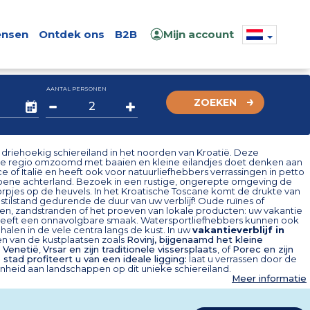
nsen
Ontdek ons
B2B
Mijn account
AANTAL PERSONEN
ZOEKEN
en driehoekig schiereiland in het noorden van Kroatië. Deze
e regio omzoomd met baaien en kleine eilandjes doet denken aan
 of Italië en heeft ook voor natuurliefhebbers verrassingen in petto
roene achterland. Bezoek in een rustige, ongerepte omgeving de
orpjes op de heuvels. In het Kroatische Toscane komt de drukte van
 stilstand gedurende de duur van uw verblijf! Oude ruïnes of
en, zandstranden of het proeven van lokale producten: uw vakantie
 heeft een onnavolgbare smaak. Watersportliefhebbers kunnen ook
halen in de vele centra langs de kust. In uw
vakantieverblijf in
een van de kustplaatsen zoals
Rovinj
, bijgenaamd het kleine
 Venetië
,
Vrsar
en zijn traditionele vissersplaats
, of
Porec
en zijn
tad profiteert u van een ideale ligging:
laat u verrassen door de
nheid aan landschappen op dit unieke schiereiland.
Meer informatie