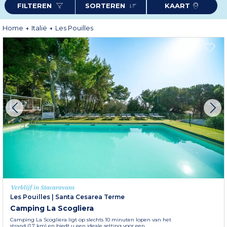
FILTEREN
SORTEREN
KAART
Home
Italië
Les Pouilles
Verblijf in Stacaravans
Les Pouilles
|
Santa Cesarea Terme
Camping La Scogliera
Camping La Scogliera ligt op slechts 10 minuten lopen van het
strand (1,7 km) en biedt u een ideale setting voor een...