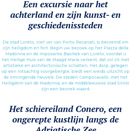
Een excursie naar het
authentieke streek, tussen bergen en kronkelende kustlijn. Het dorp
Numana, op 5 km afstand, ligt op een heuvel en biedt een uniek uitzicht op
achterland en zijn kunst- en
de Riviera del Conero. In het binnenland kunt u wandelen door het
romantische stadje Recanati, een echte openlucht kunstgalerie, waar u
enkele schilderijen van de beroemde schilder Lorenzo Lotto kunt
geschiedenissteden
bewonderen.
Meer informatie
De stad Loreto, niet ver van Porto Recanati, is beroemd om
zijn heiligdom en fort. Begin uw bezoek op het Piazza della
Madonna en de imposante Basiliek van Loreto, voordat u
het Heilige Huis van de Maagd Maria verkent, dat vol zit met
artistieke en architectonische schatten. Het dorp, gelegen
op een rotsachtig voorgebergte, biedt een weids uitzicht op
de omringende heuvels. De steden Campocavallo, met het
Heiligdom van de Madonna, en de middeleeuwse stad Sirolo
zijn een bezoek waard.
Het schiereiland Conero, een
ongerepte kustlijn langs de
Adriatische Zee