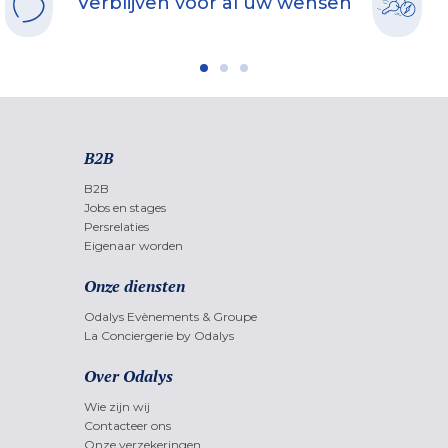
Verblijven voor al uw wensen
B2B
B2B
Jobs en stages
Persrelaties
Eigenaar worden
Onze diensten
Odalys Evènements & Groupe
La Conciergerie by Odalys
Over Odalys
Wie zijn wij
Contacteer ons
Onze verzekeringen