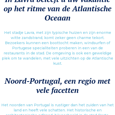
volgende vakantie uw verblijf in Lavra en geniet van de geneugten van
op het ritme van de Atlantische
Noord-Portugal!
Meer informatie
Oceaan
Het stadje Lavra, met zijn typische huizen en zijn enorme
witte zandstrand, komt zeker geen charme tekort.
Bezoekers kunnen een boottocht maken, windsurfen of
Portugese specialiteiten proberen in een van de
restaurants in de stad. De omgeving is ook een geweldige
plek om te wandelen, met vele uitzichten op de Atlantische
kust.
Noord-Portugal, een regio met
vele facetten
Het noorden van Portugal is rustiger dan het zuiden van het
land en heeft vele schatten. Het historische en