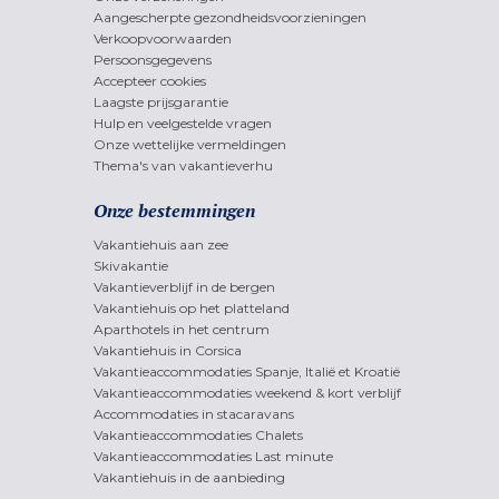
Aangescherpte gezondheidsvoorzieningen
Verkoopvoorwaarden
Persoonsgegevens
Accepteer cookies
Laagste prijsgarantie
Hulp en veelgestelde vragen
Onze wettelijke vermeldingen
Thema's van vakantieverhu
Onze bestemmingen
Vakantiehuis aan zee
Skivakantie
Vakantieverblijf in de bergen
Vakantiehuis op het platteland
Aparthotels in het centrum
Vakantiehuis in Corsica
Vakantieaccommodaties Spanje, Italië et Kroatië
Vakantieaccommodaties weekend & kort verblijf
Accommodaties in stacaravans
Vakantieaccommodaties Chalets
Vakantieaccommodaties Last minute
Vakantiehuis in de aanbieding