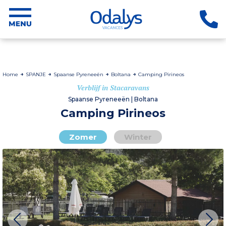
Home
SPANJE
Spaanse Pyreneeën
Boltana
Camping Pirineos
Verblijf in Stacaravans
Spaanse Pyreneeën | Boltana
Camping Pirineos
Zomer
Winter