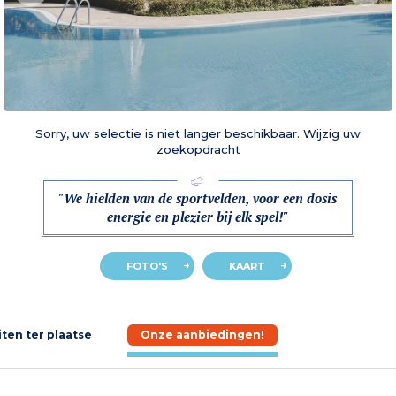
Sorry, uw selectie is niet langer beschikbaar. Wijzig uw
zoekopdracht
"We hielden van de sportvelden, voor een dosis
energie en plezier bij elk spel!"
FOTO'S
KAART
iten ter plaatse
Onze aanbiedingen!