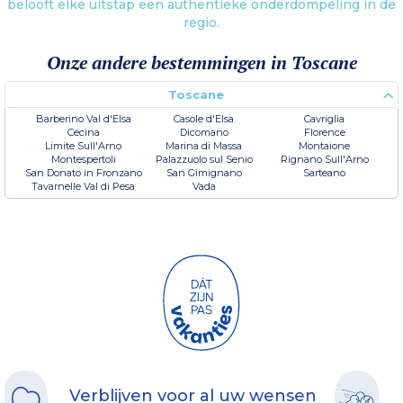
belooft elke uitstap een authentieke onderdompeling in de
regio.
Onze andere bestemmingen in Toscane
Toscane
Barberino Val d'Elsa
Casole d'Elsa
Cavriglia
Cecina
Dicomano
Florence
Limite Sull'Arno
Marina di Massa
Montaione
Montespertoli
Palazzuolo sul Senio
Rignano Sull'Arno
San Donato in Fronzano
San Gimignano
Sarteano
Tavarnelle Val di Pesa
Vada
Verblijven voor al uw wensen