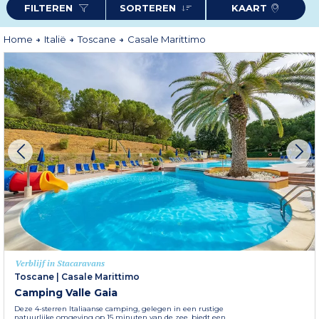
FILTEREN
SORTEREN
KAART
Pisa, allemaal gemakkelijk bereikbaar voor een daguitstap. Tussen
gastronomie, natuur en cultuur belooft Casale Marittimo een levendige en
betoverende vakantie in het hart van Toscane.
Meer informatie
Home
Italië
Toscane
Casale Marittimo
Verblijf in Stacaravans
Toscane
|
Casale Marittimo
Camping Valle Gaia
Deze 4-sterren Italiaanse camping, gelegen in een rustige
natuurlijke omgeving op 15 minuten van de zee, biedt een