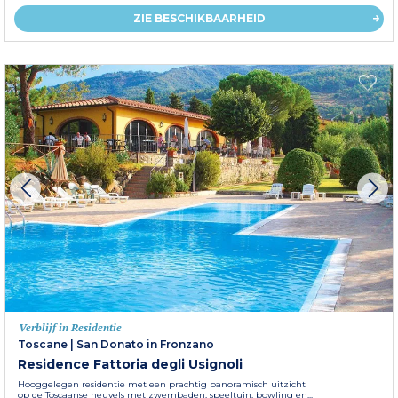
ZIE BESCHIKBAARHEID
Verblijf in Residentie
Toscane
|
San Donato in Fronzano
Residence Fattoria degli Usignoli
Hooggelegen residentie met een prachtig panoramisch uitzicht
op de Toscaanse heuvels met zwembaden, speeltuin, bowling en...