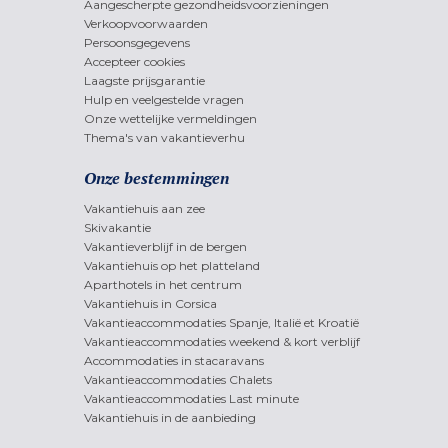
Aangescherpte gezondheidsvoorzieningen
Verkoopvoorwaarden
Persoonsgegevens
Accepteer cookies
Laagste prijsgarantie
Hulp en veelgestelde vragen
Onze wettelijke vermeldingen
Thema's van vakantieverhu
Onze bestemmingen
Vakantiehuis aan zee
Skivakantie
Vakantieverblijf in de bergen
Vakantiehuis op het platteland
Aparthotels in het centrum
Vakantiehuis in Corsica
Vakantieaccommodaties Spanje, Italië et Kroatië
Vakantieaccommodaties weekend & kort verblijf
Accommodaties in stacaravans
Vakantieaccommodaties Chalets
Vakantieaccommodaties Last minute
Vakantiehuis in de aanbieding