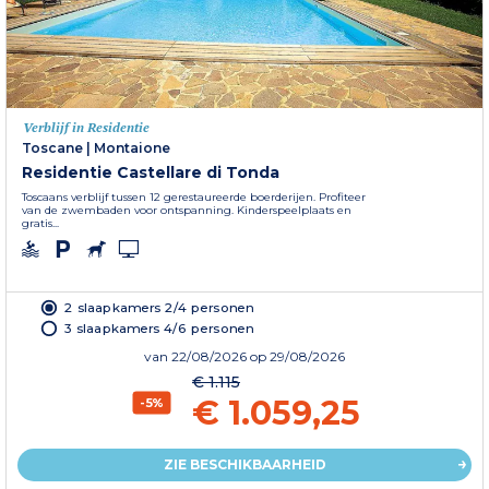
Verblijf in Residentie
Toscane
|
Montaione
Residentie Castellare di Tonda
Toscaans verblijf tussen 12 gerestaureerde boerderijen. Profiteer
van de zwembaden voor ontspanning. Kinderspeelplaats en
gratis...
2 slaapkamers 2/4 personen
3 slaapkamers 4/6 personen
van
22/08/2026
op 29/08/2026
€ 1.115
€ 1.059,25
-5%
ZIE BESCHIKBAARHEID