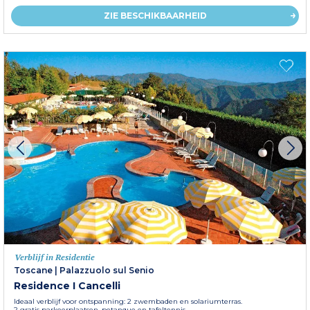
ZIE BESCHIKBAARHEID
Verblijf in Residentie
Toscane
|
Palazzuolo sul Senio
Residence I Cancelli
Ideaal verblijf voor ontspanning: 2 zwembaden en solariumterras.
2 gratis parkeerplaatsen, petanque en tafeltennis.