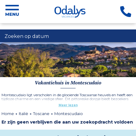
Zoeken op datum
Vakantiehuis in Montescudaio
Montescudaio ligt verscholen in de glooiende Toscaanse heuvels en heeft een
tijdloze charme en een vredige sfeer. Dit pittoreske dorpje biedt bezoekers
een adembenemend uitzicht op weelderige wijngaarden, groene olijfbomen
Meer lezen
en het sprankelende water van de Tyrreense Zee.
Home
Italië
Toscane
Montescudaio
Er zijn geen verblijven die aan uw zoekopdracht voldoen