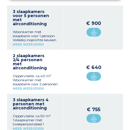
3 slaapkamers
voor 5 personen
met
€ 900
airconditioning
Woonkamer met
slaapbank voor 1 persoon
Volledig ingerichte keuken
1 slaapkamer met
MEER WEERGEVEN
tweepersoonsbed 1
slaapkamer met 2
2 slaapkamers
eenpersoonsbedden 1
2/4 personen
badkamer of douche, wc
met
€ 640
airconditioning
Oppervlakte: ca.40 m²
Woonkamer met
slaapbank voor 2 personen
Volledig ingerichte keuken
MEER WEERGEVEN
1 slaapkamer met
tweepersoonsbed 1
3 slaapkamers 4
badkamer of douche, wc
personen met
airconditioning
€ 755
Oppervlakte: ca.50 m²
1 slaapkamer met
tweepersoonsbed 1
slaapkamer met 2
MEER WEERGEVEN