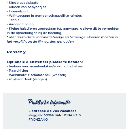
- Kinderspeelplaats
- Uitleen van babybedjes
- Internetpunt
- Wifi-toegang in gemeenschappelijke ruimtes
- Tennis
- Airconditioning
- Kleine huisdieren toegestaan (op aanvraag, gelieve dit te vermelden
in de opmerkingen bij de boeking)
*
Met up-to-date vaccinatieboekje en tatoeage. Honden moeten in
het verblijf aan de lijn worden gehouden.
Pensez y
Optionele diensten ter plaatse te betalen:
- Verhuur van mountainbikes/elektrische fietsen
- Paardrijden
- Wasruimte: € 5/handdoek (wassen)
- € 5/handdoek (drogen)
Praktische informatie
L'adresse de vos vacances
Reggello
50066
SAN DONATO IN
FRONZANO