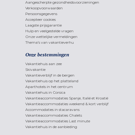
Aangescherpte gezondheidsvoorzieningen
Verkoopvoorwaarden
Persoonsgegevens
Accepteer cookies
Laagste prijsgarantie
Hulp en veelgestelde vragen
Onze wettelijke vermeldingen
Thema's van vakantieverhu
Onze bestemmingen
Vakantiehuis aan zee
Skivakantie
Vakantieverblijf in de bergen
Vakantiehuis op het platteland
Aparthotels in het centrum
Vakantiehuis in Corsica
Vakantieaccommodaties Spanje, Italië et Kroatië
Vakantieaccommodaties weekend & kort verblijf
Accommodaties in stacaravans
Vakantieaccommodaties Chalets
Vakantieaccommodaties Last minute
Vakantiehuis in de aanbieding