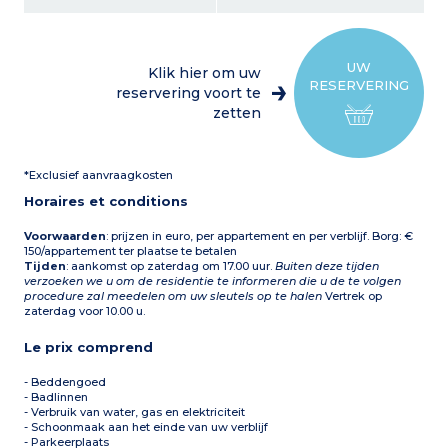
eenpersoonsbedden 1
badkamer of douche, wc
UW
Klik hier om uw
RESERVERING
reservering voort te
zetten
*Exclusief aanvraagkosten
Horaires et conditions
Voorwaarden
: prijzen in euro, per appartement en per verblijf. Borg: €
150/appartement ter plaatse te betalen
Tijden
: aankomst op zaterdag om 17.00 uur.
Buiten deze tijden
verzoeken we u om de residentie te informeren die u de te volgen
procedure zal meedelen om uw sleutels op te halen
Vertrek op
zaterdag voor 10.00 u.
Le prix comprend
- Beddengoed
- Badlinnen
- Verbruik van water, gas en elektriciteit
- Schoonmaak aan het einde van uw verblijf
- Parkeerplaats