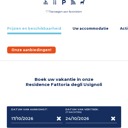
Toevoegen aan favorieten
Prijzen en beschikbaarheid
Uw accommodatie
Acti
Onze aanbiedingen!
Boek uw vakantie in onze
Residence Fattoria degli Usignoli
DATUM VAN AANKOMST:
DATUM VAN VERTREK:
(7
NACHTEN
)