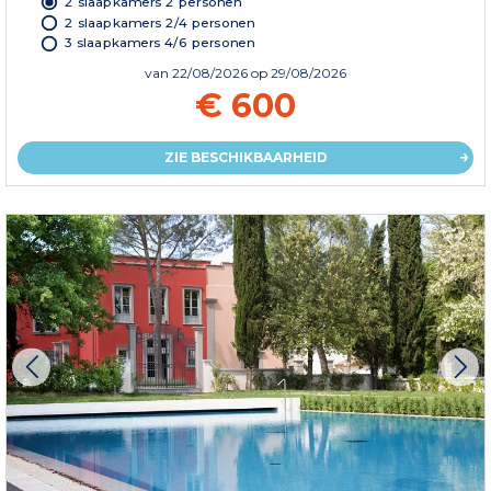
2 slaapkamers 2 personen
2 slaapkamers 2/4 personen
3 slaapkamers 4/6 personen
van
22/08/2026
op 29/08/2026
€ 600
ZIE BESCHIKBAARHEID