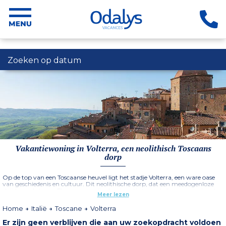
Zoeken op datum
Vakantiewoning in Volterra, een neolithisch Toscaans
dorp
Op de top van een Toscaanse heuvel ligt het stadje Volterra, een ware oase
van geschiedenis en cultuur. Dit neolithische dorp, dat een meedogenloze
strijd voerde tegen Florence om zijn dominantie te verdedigen, organiseert
Meer lezen
nu het hele jaar door verschillende festivals en beurzen: boogschieten, jazz of
truffels in de herfst.
Home
Italië
Toscane
Volterra
Er zijn geen verblijven die aan uw zoekopdracht voldoen