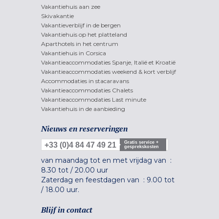
Vakantiehuis aan zee
Skivakantie
Vakantieverblijf in de bergen
Vakantiehuis op het platteland
Aparthotels in het centrum
Vakantiehuis in Corsica
Vakantieaccommodaties Spanje, Italië et Kroatië
Vakantieaccommodaties weekend & kort verblijf
Accommodaties in stacaravans
Vakantieaccommodaties Chalets
Vakantieaccommodaties Last minute
Vakantiehuis in de aanbieding
Nieuws en reserveringen
Gratis service +
+33 (0)4 84 47 49 21
gesprekskosten
van maandag tot en met vrijdag van :
8.30 tot
/
20.00 uur
Zaterdag en feestdagen van :
9.00 tot
/
18.00 uur.
Blijf in contact