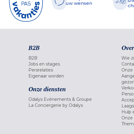
sn
uw wensen
ch
B2B
Over
B2B
Wie zi
Jobs en stages
Conta
Persrelaties
Onze 
Eigenaar worden
Aange
gezon
Onze diensten
Verko
Pers
Odalys Evènements & Groupe
Accep
La Conciergerie by Odalys
Laagst
Hulp 
Onze 
Thema