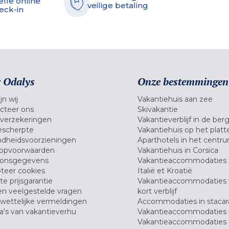
elle online
veilige betaling
eck-in
 Odalys
Onze bestemmingen
jn wij
Vakantiehuis aan zee
cteer ons
Skivakantie
verzekeringen
Vakantieverblijf in de ber
scherpte
Vakantiehuis op het platt
dheidsvoorzieningen
Aparthotels in het centr
opvoorwaarden
Vakantiehuis in Corsica
oonsgegevens
Vakantieaccommodaties 
teer cookies
Italië et Kroatië
e prijsgarantie
Vakantieaccommodaties
en veelgestelde vragen
kort verblijf
wettelijke vermeldingen
Accommodaties in stacar
's van vakantieverhu
Vakantieaccommodaties 
Vakantieaccommodaties 