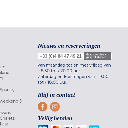
Nieuws en reserveringen
Gratis service +
+33 (0)4 84 47 49 21
gesprekskosten
van maandag tot en met vrijdag van
gen
:
8.30 tot
/
20.00 uur
eland
Zaterdag en feestdagen van :
9.00
um
tot
/
18.00 uur.
Spanje,
Blijf in contact
 weekend &
avans
Veilig betalen
Chalets
Last