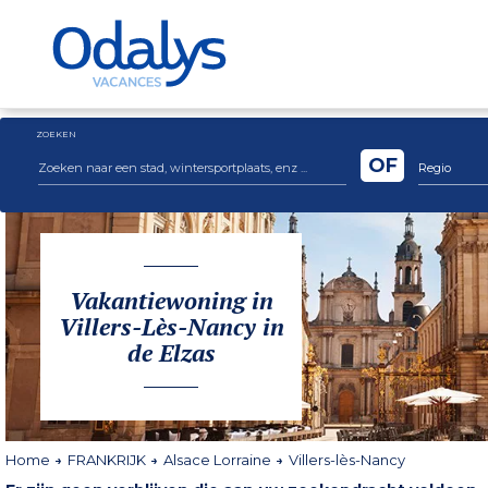
ZOEKEN
OF
Regio
Vakantiewoning in
Villers-Lès-Nancy in
de Elzas
Home
FRANKRIJK
Alsace Lorraine
Villers-lès-Nancy