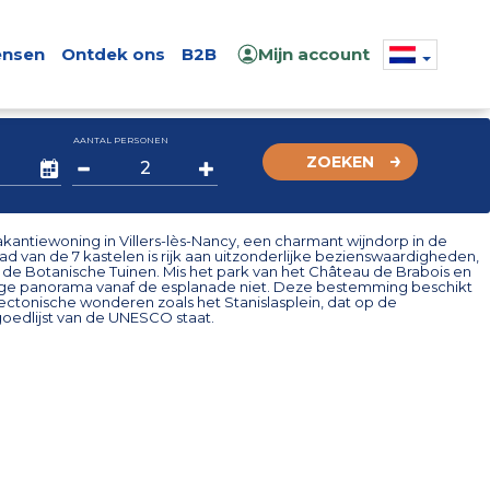
nsen
Ontdek ons
B2B
Mijn account
AANTAL PERSONEN
ZOEKEN
kantiewoning in Villers-lès-Nancy, een charmant wijndorp in de
tad van de 7 kastelen is rijk aan uitzonderlijke bezienswaardigheden,
de Botanische Tuinen. Mis het park van het Château de Brabois en
ige panorama vanaf de esplanade niet. Deze bestemming beschikt
ectonische wonderen zoals het Stanislasplein, dat op de
oedlijst van de UNESCO staat.