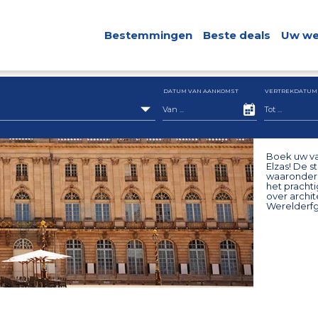
Bestemmingen
Beste deals
Uw we
DATUM VAN AANKOMST
VERTREKDATUM
Boek uw va
Elzas! De s
waaronder 
het pracht
over archit
Werelderfg