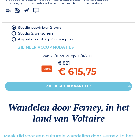
charme, ligt in het historische centrum en dicht bij de winkels....
Studio supérieur 2 pers.
Studio 2 personen
Appartement 2 pièces 4 pers.
ZIE MEER ACCOMMODATIES
van
25/10/2026
op 01/11/2026
€ 821
€ 615,75
-25%
ZIE BESCHIKBAARHEID
Wandelen door Ferney, in het
land van Voltaire
Maak tijd voor een culturele wandeling door Ferney, in het