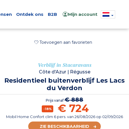
nsen
Ontdek ons
B2B
Mijn account
Toevoegen aan favorieten
Verblijf in Stacaravans
Côte d'Azur
|
Régusse
Residentieel buitenverblijf Les Lacs
du Verdon
€ 888
Prijs vanaf
€ 724
-18%
Mobil Home Confort clim 6 pers.
van
26/08/2026
op 02/09/2026
ZIE BESCHIKBAARHEID