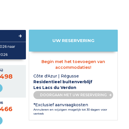
UW RESERVERING
026 naar
2026
Begin met het toevoegen van
accommodaties!
32
 498
Côte d'Azur | Régusse
Residentieel buitenverblijf
Les Lacs du Verdon
DOORGAAN MET UW RESERVERING
86
*Exclusief aanvraagkosten
 466
Annuleren en wijzigen mogelijk tot 30 dagen voor
vertrek