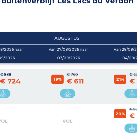
buitenverblijf Les Lacs du Verdon
AUGUSTUS
08/2026 naar
Van 27/08/2026 naar
Van 28/08/2
09/2026
03/09/2026
04/09/
€ 888
€ 760
€ 6
19%
21%
€ 724
€ 611
€
€ 5
20%
€
VOL
VOL