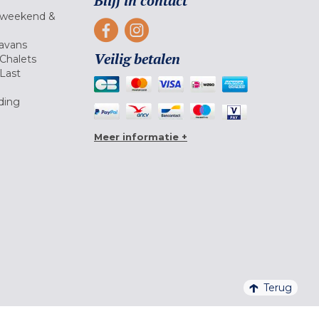
Blijf in contact
 weekend &
avans
Veilig betalen
Chalets
Last
ding
Meer informatie +
Terug