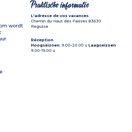
Praktische informatie
L'adresse de vos vacances
Chemin du Haut des Faïsses
83630
gsom wordt
Regusse
t
uur.
Réception
Hoogseizoen
: 9.00-20.00 u
Laagseizoen
:
9.00-19.00 u
e