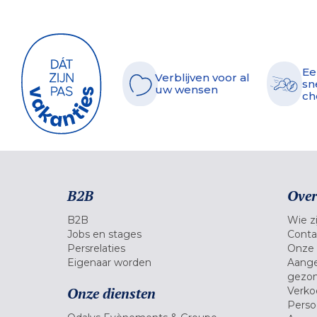
Ee
Verblijven voor al
sn
uw wensen
ch
B2B
Over
B2B
Wie zi
Jobs en stages
Conta
Persrelaties
Onze 
Eigenaar worden
Aange
gezon
Onze diensten
Verko
Pers