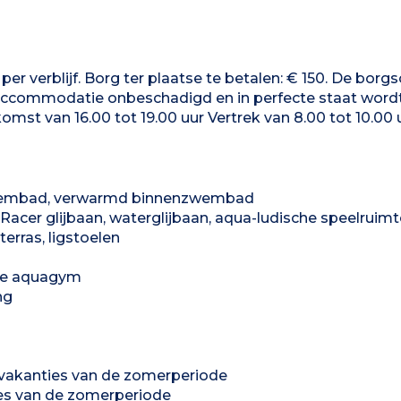
 per verblijf. Borg ter plaatse te betalen: € 150. De bor
de accommodatie onbeschadigd en in perfecte staat word
komst van 16.00 tot 19.00 uur Vertrek van 8.00 tot 10.00 
wembad, verwarmd binnenzwembad
acer glijbaan, waterglijbaan, aqua-ludische speelruimt
erras, ligstoelen
 de aquagym
ng
olvakanties van de zomerperiode
ies van de zomerperiode