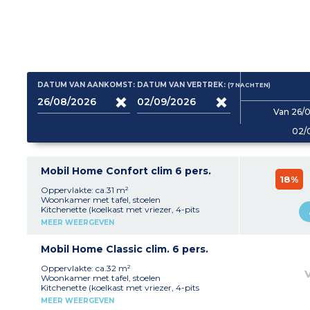
DATUM VAN AANKOMST:
DATUM VAN VERTREK:
(7
NACHTEN
)
Van 26/
02/
Mobil Home Confort clim 6 pers.
18%
Oppervlakte: ca.31 m²
Woonkamer met tafel, stoelen
Kitchenette (koelkast met vriezer, 4-pits
elektrische of gaskookplaten, magnetron,
MEER WEERGEVEN
koffiezetapparaat (filter), waterkoker)
1 slaapkamer met 1 tweepersoonsbed (140 x
190 of 160 x 190 cm)
Mobil Home Classic clim. 6 pers.
1 slaapkamer met 2 eenpersoonsbedden
1 slaapkamer met eenpersoonsbedden of
Oppervlakte: ca.32 m²
stapelbedden
Woonkamer met tafel, stoelen
Badkamer met douche, wastafel
Kitchenette (koelkast met vriezer, 4-pits
Toilet (apart of in de badkamer)
elektrische of gaskookplaten, magnetron,
MEER WEERGEVEN
Gedeeltelijk overdekt terras met tuinmeubelen
koffiezetapparaat (filter), waterkoker)