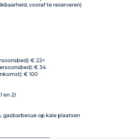
kbaarheid, vooraf te reserveren)
rsoonsbed): € 22<
ersoonsbed): € 34
ankomst): € 100
 en 2)
ns, gasbarbecue op kale plaatsen