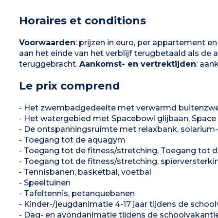
(tafel en stoelen)
1 slaapkamer met 1 tweepersoonsbed (140 x
190 of 160 x 190 cm)
Horaires et conditions
1 slaapkamer met 2 eenpersoonsbedden
1 slaapkamer met eenpersoonsbedden of
stapelbedden
Badkamer met douche, wastafel
Voorwaarden
: prijzen in euro, per appartement en
Toilet (apart of in de badkamer)
aan het einde van het verblijf terugbetaald als 
Gedeeltelijk overdekt terras met tuinmeubelen
(tafel en stoelen)
teruggebracht.
Aankomst- en vertrektijden
: aan
Le prix comprend
- Het zwembadgedeelte met verwarmd buitenz
- Het watergebied met Spacebowl glijbaan, Space R
- De ontspanningsruimte met relaxbank, solarium-t
- Toegang tot de aquagym
- Toegang tot de fitness/stretching, Toegang tot
- Toegang tot de fitness/stretching, spierversterki
- Tennisbanen, basketbal, voetbal
- Speeltuinen
- Tafeltennis, petanquebanen
- Kinder-/jeugdanimatie 4-17 jaar tijdens de scho
- Dag- en avondanimatie tijdens de schoolvakant