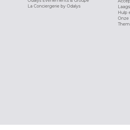
Odalys Evènements & Groupe
Accep
La Conciergerie by Odalys
Laagst
Hulp 
Onze 
Thema