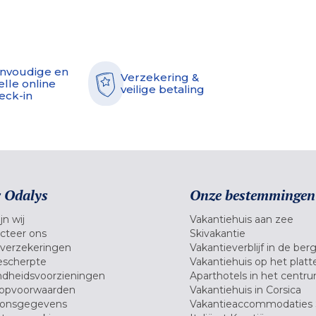
nvoudige en
Verzekering &
elle online
veilige betaling
eck-in
 Odalys
Onze bestemmingen
jn wij
Vakantiehuis aan zee
cteer ons
Skivakantie
verzekeringen
Vakantieverblijf in de ber
scherpte
Vakantiehuis op het platt
dheidsvoorzieningen
Aparthotels in het centr
opvoorwaarden
Vakantiehuis in Corsica
oonsgegevens
Vakantieaccommodaties 