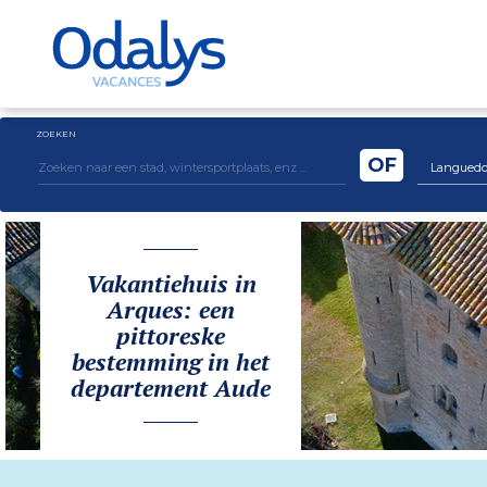
ZOEKEN
OF
Languedoc 
Vakantiehuis in
Arques: een
pittoreske
bestemming in het
departement Aude