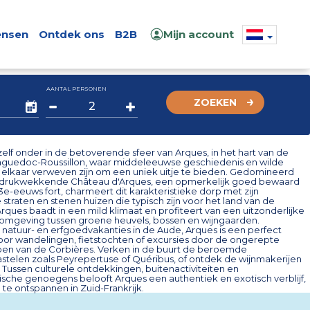
nsen
Ontdek ons
B2B
Mijn account
AANTAL PERSONEN
ZOEKEN
lf onder in de betoverende sfeer van Arques, in het hart van de
nguedoc-Roussillon, waar middeleeuwse geschiedenis en wilde
 elkaar verweven zijn om een uniek uitje te bieden. Gedomineerd
ndrukwekkende Château d'Arques, een opmerkelijk goed bewaard
e-eeuws fort, charmeert dit karakteristieke dorp met zijn
straten en stenen huizen die typisch zijn voor het land van de
rques baadt in een mild klimaat en profiteert van een uitzonderlijke
e omgeving tussen groene heuvels, bossen en wijngaarden.
 natuur- en erfgoedvakanties in de Aude, Arques is een perfect
voor wandelingen, fietstochten of excursies door de ongerepte
en van de Corbières. Verken in de buurt de beroemde
stelen zoals Peyrepertuse of Quéribus, of ontdek de wijnmakerijen
. Tussen culturele ontdekkingen, buitenactiviteiten en
sche genoegens belooft Arques een authentiek en exotisch verblijf,
te ontspannen in Zuid-Frankrijk.