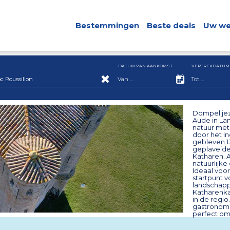
Bestemmingen
Beste deals
Uw we
DATUM VAN AANKOMST
VERTREKDATUM
Roussillon
Dompel jeze
Aude in La
natuur met
door het i
gebleven 13
geplaveide 
Katharen. A
natuurlijk
Ideaal voor
startpunt 
landschapp
Katharenka
in de regio
gastronomi
perfect om 