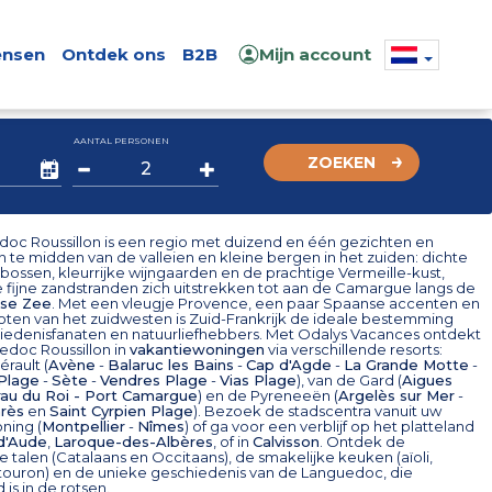
nsen
Ontdek ons
B2B
Mijn account
AANTAL PERSONEN
ZOEKEN
oc Roussillon is een regio met duizend en één gezichten en
h te midden van de valleien en kleine bergen in het zuiden: dichte
ossen, kleurrijke wijngaarden en de prachtige Vermeille-kust,
 fijne zandstranden zich uitstrekken tot aan de Camargue langs de
dse Zee
. Met een vleugje Provence, een paar Spaanse accenten en
oten van het zuidwesten is Zuid-Frankrijk de ideale bestemming
iedenisfanaten en natuurliefhebbers. Met Odalys Vacances ontdekt
edoc Roussillon in
vakantiewoningen
via verschillende resorts:
érault (
Avène
-
Balaruc les Bains
-
Cap d'Agde
-
La Grande Motte
-
 Plage
-
Sète
-
Vendres Plage
-
Vias Plage
), van de Gard (
Aigues
rau du Roi - Port Camargue
) en de Pyreneeën (
Argelès sur Mer
-
arès
en
Saint Cyrpien Plage
). Bezoek de stadscentra vanuit uw
ning (
Montpellier
-
Nîmes
) of ga voor een verblijf op het platteland
 d'Aude
,
Laroque-des-Albères
, of in
Calvisson
. Ontdek de
 talen (Catalaans en Occitaans), de smakelijke keuken (aïoli,
touron) en de unieke geschiedenis van de Languedoc, die
is in de rotsen.