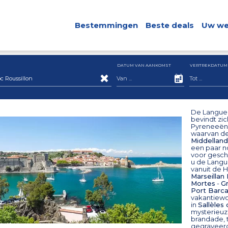
Bestemmingen
Beste deals
Uw we
DATUM VAN AANKOMST
VERTREKDATUM
Roussillon
De Langued
bevindt zic
Pyreneeënb
waarvan de
Middellan
een paar n
voor gesch
u de Langu
vanuit de H
Marseillan
Mortes
-
G
Port Barc
vakantiewo
in
Sallèles
mysterieuze
brandade, 
gegraveerd 