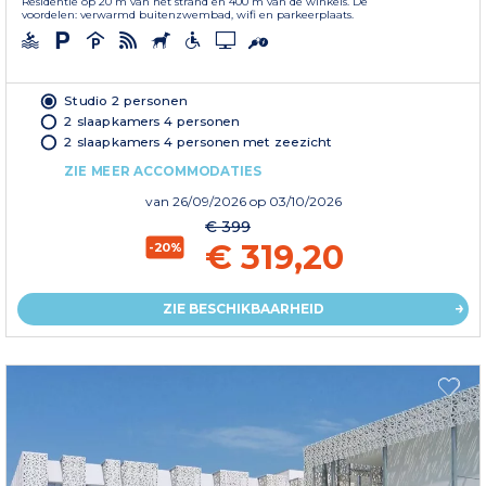
Residentie op 20 m van het strand en 400 m van de winkels. De
voordelen: verwarmd buitenzwembad, wifi en parkeerplaats.
Studio 2 personen
2 slaapkamers 4 personen
2 slaapkamers 4 personen met zeezicht
ZIE MEER ACCOMMODATIES
van
26/09/2026
op 03/10/2026
€ 399
€ 319,20
-20%
ZIE BESCHIKBAARHEID