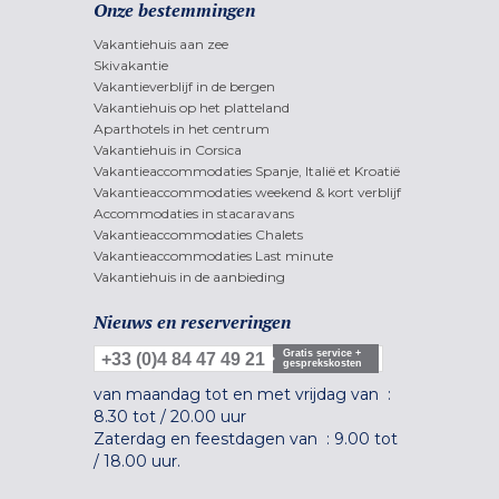
Onze bestemmingen
Vakantiehuis aan zee
Skivakantie
Vakantieverblijf in de bergen
Vakantiehuis op het platteland
Aparthotels in het centrum
Vakantiehuis in Corsica
Vakantieaccommodaties Spanje, Italië et Kroatië
Vakantieaccommodaties weekend & kort verblijf
Accommodaties in stacaravans
Vakantieaccommodaties Chalets
Vakantieaccommodaties Last minute
Vakantiehuis in de aanbieding
Nieuws en reserveringen
Gratis service +
+33 (0)4 84 47 49 21
gesprekskosten
van maandag tot en met vrijdag van :
8.30 tot
/
20.00 uur
Zaterdag en feestdagen van :
9.00 tot
/
18.00 uur.