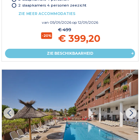
2 slaapkamers 4 personen zeezicht
ZIE MEER ACCOMMODATIES
van
05/09/2026
op 12/09/2026
€ 499
€ 399,20
-20%
ZIE BESCHIKBAARHEID