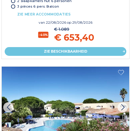
2 slaapkamers hut 6 personen
3 pièces 6 pers. Balcon
ZIE MEER ACCOMMODATIES
van
22/08/2026
op 29/08/2026
€ 1.089
€ 653,40
-40%
ZIE BESCHIKBAARHEID