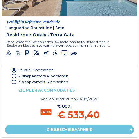
Verblijf in Référence Residentie
Languedoc Roussillon
|
Sète
Residence Odalys Terra Gaïa
Deze residentie ligt op slechts 500 meter van het Villeroy-strand in
Sètoise en biedt een verwarmd zwembad, een hammam en een...
Studio 2 personen
2 slaapkamers 4 personen
3 slaapkamers 6 personen
ZIE MEER ACCOMMODATIES
van
22/08/2026
op 29/08/2026
€ 889
€ 533,40
-40%
ZIE BESCHIKBAARHEID