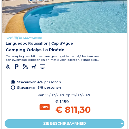
Verblijf in Stacaravans
Languedoc Roussillon
|
Cap d'Agde
Camping Odalys La Pinède
De camping beschikt over een groen gebied van 4,5 hectare met
een zwembad, glijbaan en animatie voor iedereen. Winkels en...
Stacaravan 4/6 personen
Stacaravan 6/8 personen
van
22/08/2026
op 29/08/2026
€ 1.159
€ 811,30
-30%
ZIE BESCHIKBAARHEID