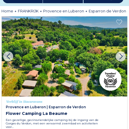
Home
FRANKRIJK
Provence en Luberon
Esparron de Verdon
Verblijf in Stacaravans
Provence en Luberon
|
Esparron de Verdon
Flower Camping La Beaume
Een gezellige, gezinsvriendelijke camping bij de ingang van de
Gorges du Verdon, met een verwarmd zwembad en activiteiten
voor...