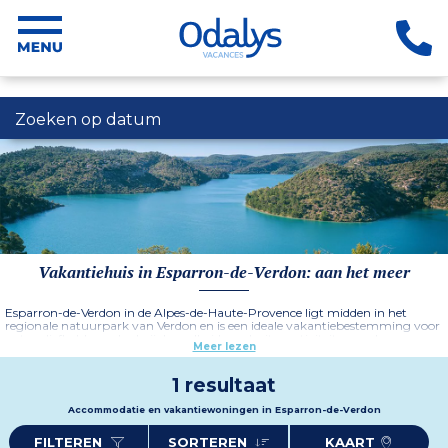
Zoeken op datum
Vakantiehuis in Esparron-de-Verdon: aan het meer
Esparron-de-Verdon in de Alpes-de-Haute-Provence ligt midden in het
regionale natuurpark van Verdon en is een ideale vakantiebestemming voor
natuurliefhebbers, dankzij de veelheid aan buitenactiviteiten en de
Meer lezen
adembenemende landschappen.
1 resultaat
Accommodatie en vakantiewoningen in Esparron-de-Verdon
FILTEREN
SORTEREN
KAART