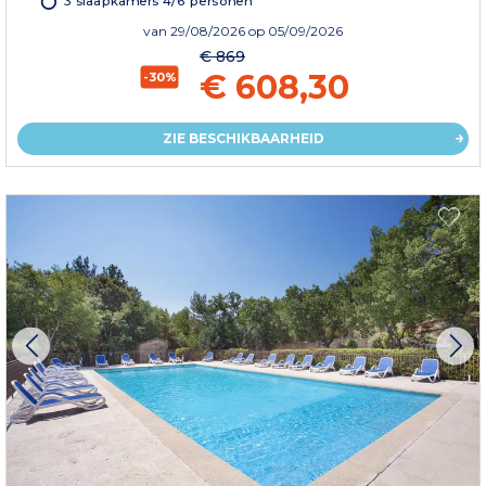
3 slaapkamers 4/6 personen
van
29/08/2026
op 05/09/2026
€ 869
€ 608,30
-30%
ZIE BESCHIKBAARHEID