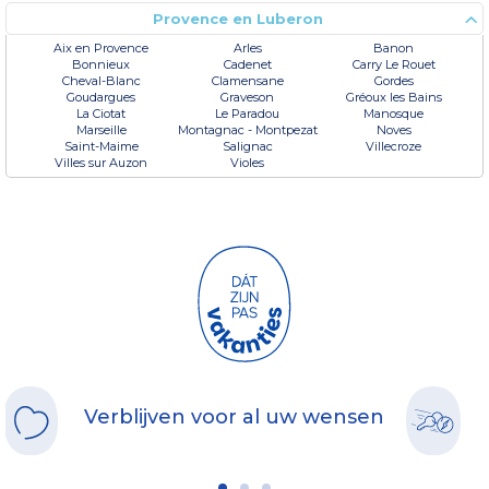
Provence en Luberon
Aix en Provence
Arles
Banon
Bonnieux
Cadenet
Carry Le Rouet
Cheval-Blanc
Clamensane
Gordes
Goudargues
Graveson
Gréoux les Bains
La Ciotat
Le Paradou
Manosque
Marseille
Montagnac - Montpezat
Noves
Saint-Maime
Salignac
Villecroze
Villes sur Auzon
Violes
Verblijven voor al uw wensen