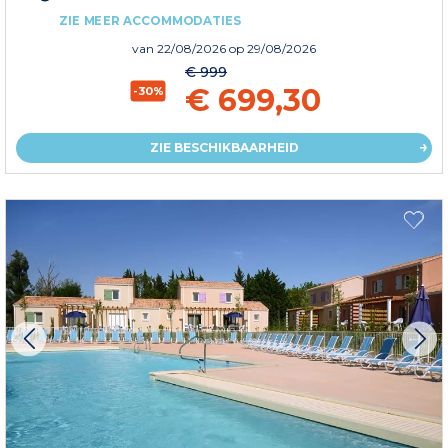
ZIE MEER ACCOMMODATIES
van
22/08/2026
op 29/08/2026
€ 999
€ 699,30
-30%
ZIE BESCHIKBAARHEID